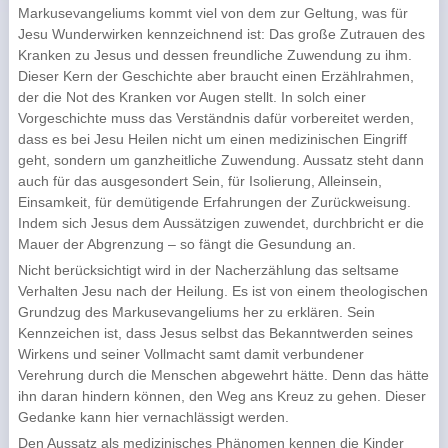
Markusevangeliums kommt viel von dem zur Geltung, was für
Jesu Wunderwirken kennzeichnend ist: Das große Zutrauen des
Kranken zu Jesus und dessen freundliche Zuwendung zu ihm.
Dieser Kern der Geschichte aber braucht einen Erzählrahmen,
der die Not des Kranken vor Augen stellt. In solch einer
Vorgeschichte muss das Verständnis dafür vorbereitet werden,
dass es bei Jesu Heilen nicht um einen medizinischen Eingriff
geht, sondern um ganzheitliche Zuwendung. Aussatz steht dann
auch für das ausgesondert Sein, für Isolierung, Alleinsein,
Einsamkeit, für demütigende Erfahrungen der Zurückweisung.
Indem sich Jesus dem Aussätzigen zuwendet, durchbricht er die
Mauer der Abgrenzung – so fängt die Gesundung an.
Nicht berücksichtigt wird in der Nacherzählung das seltsame
Verhalten Jesu nach der Heilung. Es ist von einem theologischen
Grundzug des Markusevangeliums her zu erklären. Sein
Kennzeichen ist, dass Jesus selbst das Bekanntwerden seines
Wirkens und seiner Vollmacht samt damit verbundener
Verehrung durch die Menschen abgewehrt hätte. Denn das hätte
ihn daran hindern können, den Weg ans Kreuz zu gehen. Dieser
Gedanke kann hier vernachlässigt werden.
Den Aussatz als medizinisches Phänomen kennen die Kinder