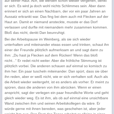
auf seiner Haut. Ach, die werden schon wieder vergehen, denkt
er sich. Es wird ja doch wohl nichts Schlimmes sein. Aber dann
erinnert er sich an einen Nachbarn, der vor ein paar Jahren an
Aussatz erkrankt war. Das fing bei dem auch mit Flecken auf der
Haut an. Damit er niemand ansteckte, musste er das Dorf
verlassen und durfte mit niemandem mehr zusammen kommen.
Bloß das nicht, denkt Dan beunruhigt.
Bei der Arbeitspause im Weinberg, als sie sich wieder
unterhalten und miteinander etwas essen und trinken, schaut ihn
einer der Freunde plötzlich aufmerksam an und sagt dann zu
ihm: „Du hast ja Flecken auf dem Rücken! Wenn das bloß
nicht...“ Er redet nicht weiter. Aber die fröhliche Stimmung ist
plötzlich vorbei. Die anderen schauen auf einmal so komisch zu
ihm her. Ein paar tuscheln miteinander. Dan spürt, dass sie über
ihn reden, aber er weiß nicht, wie er sich verhalten soll. Auch als
die Arbeit wieder weitergeht, ist es anders als vorher. Er meint zu
spüren, dass die anderen von ihm abrücken. Wenn er einen
anspricht, sagt der verlegen ein paar freundliche Worte und geht
gleich wieder weg. Es ist ihm, als ob auf einmal eine unsichtbare
Wand zwischen ihm und seinen Arbeitskollegen da wäre. Er
würde gerne mit ihnen bereden, was geschehen ist, aber jeder