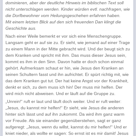
dominieren, aber der deutliche Hinweis im biblischen Text soll
nicht unterschlagen werden. Kinder würden evtl. nachfragen, wie
die Dorfbewohner vom Heilungsgeschehen erfahren haben.
Mit einem letzten Blick auf den sich freuenden Dan klingt die
Geschichte aus.
Nach einer Weile bemerkt er vor sich eine Menschengruppe.
Langsam geht er auf sie zu. Er sieht, wie jemand auf einer Trage
zu einem Mann in der Mitte gebracht wird. Und der beugt sich zu
dem Kranken und spricht mit ihm. Das muss dieser Jesus sein,
kommt es ihm in den Sinn. Davon hatte er doch schon einmal
gehört. Aufmerksam schaut er hin, wie Jesus den Kranken an
seinen Schultern fasst und ihn aufrichtet. Er spürt richtig mit, wie
das dem Kranken gut tut. Der hat keine Angst vor der Krankheit,
denkt er sich, zu dem muss ich hin! Der muss mir helfen. Der
wird mich nicht abweisen. Und er läuft auf die Gruppe zu.
„Unrein!“ ruft er laut und läuft doch weiter. Und er ruft weiter:
„Jesus, du kannst mir helfen!“ Er sieht, wie Jesus die anderen
hinter sich lässt und auf ihn zukommt. Da wird ihm ganz warm
vor Freude. Als sie einander gegenüberstehen, sagt er ganz
aufgeregt: „Jesus, wenn du willst, kannst du mir helfen!“ Und er
kniet nieder, als wollte er sagen: So ernst ist es mir damit! Jesus