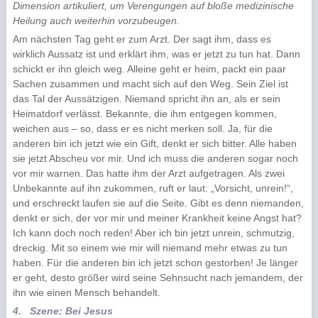
Dimension artikuliert, um Verengungen auf bloße medizinische
Heilung auch weiterhin vorzubeugen.
Am nächsten Tag geht er zum Arzt. Der sagt ihm, dass es
wirklich Aussatz ist und erklärt ihm, was er jetzt zu tun hat. Dann
schickt er ihn gleich weg. Alleine geht er heim, packt ein paar
Sachen zusammen und macht sich auf den Weg. Sein Ziel ist
das Tal der Aussätzigen. Niemand spricht ihn an, als er sein
Heimatdorf verlässt. Bekannte, die ihm entgegen kommen,
weichen aus – so, dass er es nicht merken soll. Ja, für die
anderen bin ich jetzt wie ein Gift, denkt er sich bitter. Alle haben
sie jetzt Abscheu vor mir. Und ich muss die anderen sogar noch
vor mir warnen. Das hatte ihm der Arzt aufgetragen. Als zwei
Unbekannte auf ihn zukommen, ruft er laut: „Vorsicht, unrein!“,
und erschreckt laufen sie auf die Seite. Gibt es denn niemanden,
denkt er sich, der vor mir und meiner Krankheit keine Angst hat?
Ich kann doch noch reden! Aber ich bin jetzt unrein, schmutzig,
dreckig. Mit so einem wie mir will niemand mehr etwas zu tun
haben. Für die anderen bin ich jetzt schon gestorben! Je länger
er geht, desto größer wird seine Sehnsucht nach jemandem, der
ihn wie einen Mensch behandelt.
4.
Szene: Bei Jesus