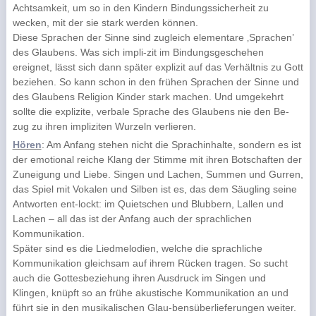
Achtsamkeit, um so in den Kindern Bindungssicherheit zu
wecken, mit der sie stark werden können.
Diese Sprachen der Sinne sind zugleich elementare ‚Sprachen’
des Glaubens. Was sich impli-zit im Bindungsgeschehen
ereignet, lässt sich dann später explizit auf das Verhältnis zu Gott
beziehen. So kann schon in den frühen Sprachen der Sinne und
des Glaubens Religion Kinder stark machen. Und umgekehrt
sollte die explizite, verbale Sprache des Glaubens nie den Be-
zug zu ihren impliziten Wurzeln verlieren.
Hören
: Am Anfang stehen nicht die Sprachinhalte, sondern es ist
der emotional reiche Klang der Stimme mit ihren Botschaften der
Zuneigung und Liebe. Singen und Lachen, Summen und Gurren,
das Spiel mit Vokalen und Silben ist es, das dem Säugling seine
Antworten ent-lockt: im Quietschen und Blubbern, Lallen und
Lachen – all das ist der Anfang auch der sprachlichen
Kommunikation.
Später sind es die Liedmelodien, welche die sprachliche
Kommunikation gleichsam auf ihrem Rücken tragen. So sucht
auch die Gottesbeziehung ihren Ausdruck im Singen und
Klingen, knüpft so an frühe akustische Kommunikation an und
führt sie in den musikalischen Glau-bensüberlieferungen weiter.