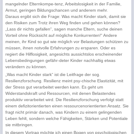
mangelnder Elternkompe-tenz, Arbeitslosigkeit in der Familie,
Armut, geringen Bildungschancen und anderem mehr.
Daraus ergibt sich die Frage: Was macht Kinder stark, damit sie
den Risiken zum Trotz ihren Weg finden und gehen können?
„Lass dir nichts gefallen“, sagen manche Eltern, suche deinen
Vorteil ohne Rücksicht auf mögliche Konkurrenten!“ Andere
meinen, ihr Kind so gut wie möglich vor Belastungen schützen zu
müssen, ihnen notvolle Erfahrungen zu ersparen. Oder es
regiert die Hilflosigkeit, angesichts aussichtslos erscheinender
Lebensbedingungen gefähr-deter Kinder nachhaltig etwas
verändern zu können.
„Was macht Kinder stark“ ist die Leitfrage der sog.
Resilienzforschung. Resilienz meint psy-chische Elastizität, mit
der Stress gut verarbeitet werden kann. Es geht um
Widerstandskraft und Ressourcen, mit denen Belastendes
produktiv verarbeitet wird. Die Resilienzforschung verfolgt statt
einem defizitorientierten einen ressourcenorientierten Ansatz. Sie
fragt nicht primär danach, was Kindern zu einem gelingenden
Leben fehlt, sondern welche Fähigkeiten, Stärken und Potentiale
sie mitbringen.
In diesem Vortrag möchte ich einen Bogen von psychologischen