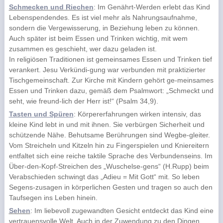
Schmecken und Riechen
: Im Genährt-Werden erlebt das Kind
Lebenspendendes. Es ist viel mehr als Nahrungsaufnahme,
sondern die Vergewisserung, in Beziehung leben zu können.
Auch später ist beim Essen und Trinken wichtig, mit wem
zusammen es geschieht, wer dazu geladen ist.
In religiösen Traditionen ist gemeinsames Essen und Trinken tief
verankert. Jesu Verkündi-gung war verbunden mit praktizierter
Tischgemeinschaft. Zur Kirche mit Kindern gehört ge-meinsames
Essen und Trinken dazu, gemäß dem Psalmwort: „Schmeckt und
seht, wie freund-lich der Herr ist!“ (Psalm 34,9).
Tasten und Spüren
: Körpererfahrungen wirken intensiv, das
kleine Kind lebt in und mit ihnen. Sie verbürgen Sicherheit und
schützende Nähe. Behutsame Berührungen sind Wegbe-gleiter.
Vom Streicheln und Kitzeln hin zu Fingerspielen und Kniereitern
entfaltet sich eine reiche taktile Sprache des Verbundenseins. Im
Über-den-Kopf-Streichen des „Wuschelse-gens“ (H.Rupp) beim
Verabschieden schwingt das „Adieu = Mit Gott“ mit. So leben
Segens-zusagen in körperlichen Gesten und tragen so auch den
Taufsegen ins Leben hinein.
Sehen
: Im liebevoll zugewandten Gesicht entdeckt das Kind eine
vertrauensvolle Welt. Auch in der Zuwendung zu den Dingen