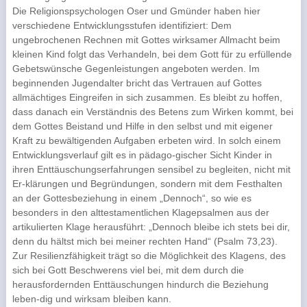
Die Religionspsychologen Oser und Gmünder haben hier
verschiedene Entwicklungsstufen identifiziert: Dem
ungebrochenen Rechnen mit Gottes wirksamer Allmacht beim
kleinen Kind folgt das Verhandeln, bei dem Gott für zu erfüllende
Gebetswünsche Gegenleistungen angeboten werden. Im
beginnenden Jugendalter bricht das Vertrauen auf Gottes
allmächtiges Eingreifen in sich zusammen. Es bleibt zu hoffen,
dass danach ein Verständnis des Betens zum Wirken kommt, bei
dem Gottes Beistand und Hilfe in den selbst und mit eigener
Kraft zu bewältigenden Aufgaben erbeten wird. In solch einem
Entwicklungsverlauf gilt es in pädago-gischer Sicht Kinder in
ihren Enttäuschungserfahrungen sensibel zu begleiten, nicht mit
Er-klärungen und Begründungen, sondern mit dem Festhalten
an der Gottesbeziehung in einem „Dennoch“, so wie es
besonders in den alttestamentlichen Klagepsalmen aus der
artikulierten Klage herausführt: „Dennoch bleibe ich stets bei dir,
denn du hältst mich bei meiner rechten Hand“ (Psalm 73,23).
Zur Resilienzfähigkeit trägt so die Möglichkeit des Klagens, des
sich bei Gott Beschwerens viel bei, mit dem durch die
herausfordernden Enttäuschungen hindurch die Beziehung
leben-dig und wirksam bleiben kann.