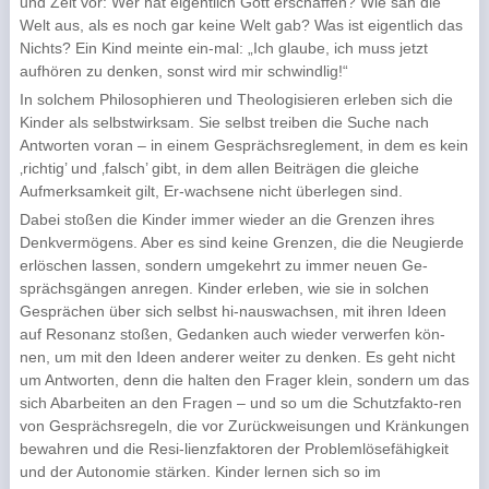
und Zeit vor: Wer hat eigentlich Gott erschaffen? Wie sah die
Welt aus, als es noch gar keine Welt gab? Was ist eigentlich das
Nichts? Ein Kind meinte ein-mal: „Ich glaube, ich muss jetzt
aufhören zu denken, sonst wird mir schwindlig!“
In solchem Philosophieren und Theologisieren erleben sich die
Kinder als selbstwirksam. Sie selbst treiben die Suche nach
Antworten voran – in einem Gesprächsreglement, in dem es kein
‚richtig’ und ‚falsch’ gibt, in dem allen Beiträgen die gleiche
Aufmerksamkeit gilt, Er-wachsene nicht überlegen sind.
Dabei stoßen die Kinder immer wieder an die Grenzen ihres
Denkvermögens. Aber es sind keine Grenzen, die die Neugierde
erlöschen lassen, sondern umgekehrt zu immer neuen Ge-
sprächsgängen anregen. Kinder erleben, wie sie in solchen
Gesprächen über sich selbst hi-nauswachsen, mit ihren Ideen
auf Resonanz stoßen, Gedanken auch wieder verwerfen kön-
nen, um mit den Ideen anderer weiter zu denken. Es geht nicht
um Antworten, denn die halten den Frager klein, sondern um das
sich Abarbeiten an den Fragen – und so um die Schutzfakto-ren
von Gesprächsregeln, die vor Zurückweisungen und Kränkungen
bewahren und die Resi-lienzfaktoren der Problemlösefähigkeit
und der Autonomie stärken. Kinder lernen sich so im