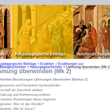
les
Rel.pädagogische Beiträge
Veröffentlichunge
.pädagogische Beiträge
Erzählen
Erzählungen zur
Bibelgeschichten
Heilungsgeschichten
Lähmung überwinden (Mk 2
ung überwinden (Mk 2)
chenkten Beziehungen Lähmungen überwinden (Markus 2)
grenztsein und Einsamkeit nachempfinden
nschaft als Geschenk erleben
chätzung und Anerkennung erfahren
schenkten Beziehungen Neues beginnen
ogisieren: Was ist das Wunder?
ogisieren: Wer ist Jesus?