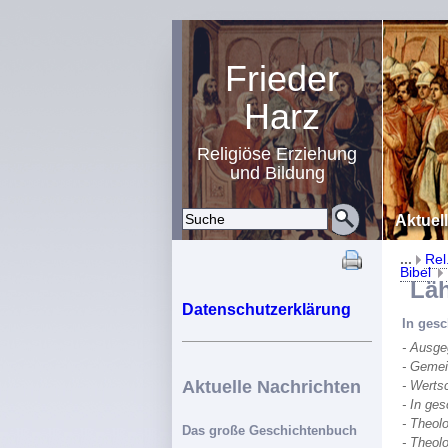
Frieder
Harz
Religiöse Erziehung
und Bildung
Aktuel
...
Rel
Bibel
Lähm
Datenschutzerklärung
In ges
- Ausge
- Gemei
Aktuelle Nachrichten
- Werts
- In ge
- Theol
Das große Geschichtenbuch
- Theol