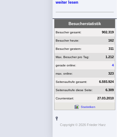
weiter lesen
Besucherstatistik
902.319
Besucher gesamt:
162
Besucher heute:
311
Besucher gestern:
1.212
Max. Besucher pro Tag:
4
gerade online:
323
max. online:
6.593.924
Seitenaufrufe gesamt:
6.309
Seitenaufrufe diese Seite:
27.03.2010
Counterstart:
Statistiken
Copyright © 2026 Frieder Harz