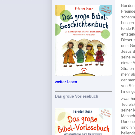
Bei den
Freunde
schenme
bringen
tende K
entstan
Dieser 
dem Gel
Jesus d
seine V
dieser 
Strafen
mehr al
der men
weiter lesen
von Sün
hineing
Das große Vorlesebuch
Zwar ha
Teufels
seiner 
Mensche
Der ehe
sind hi
heilend