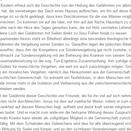
 Kindern erfreut sich die Geschichte von der Heilung des Gelähmten vor allem 
 hat, die seinetwegen das Dach eines Hauses aufbrechen, um ihn auf diese 
nge ist so dicht gedrängt, dass kein Durchkommen für die vier Männer mögli
 möchten. So kommen sie auf die Idee, mit ihm auf das flache Hausdach zu s
ühle nach der Hitze des Tages genießen kann, die mit Holz verstärkte Lehm
dene Loch den Gelähmten mit Seilen direkt zu Jesu Füßen hinab zu lassen.
spannenden Aktion steht im Bibeltext allerdings eine besondere theologische
ähmten die Vergebung seiner Sünden zu. Daraufhin legen die jüdischen Bibel
araufhin, dass ihm die Kompetenz zur Sündenvergebung gar nicht zustehe, son
ollmacht zur Sündenvergebung mit der Befreiung des Kranken von seinem Ge
Auseinandersetzung ist der sog. Tun-Ergehens-Zusammenhang. Ihm zufolge s
 Gottes für menschliche Vergehen, wie weit sie auch zurückliegen mögen. 
s ein moralisches Vergehen, nämlich das Heraustreten aus der Gemeinschaf
schlichen Gemeinschaft. So entsteht ein Teufelskreis, in dem Menschen mit de
de immer mehr in die Isolation und Verbannung aus der zwischenmenschlich
etrieben werden.
t der Gelähmte dieser Geschichte vier Freunde, die für ihn viel auf sich neh
kreis nicht durchbrechen. Jesus tut dies auf zweifache Weise: indem er zum e
Krankheit auf diesem Menschen liegt, aufhebt und damit kraft seiner religiöse
n lastet. Und er macht zum ande-ren die heilsame Wirkung dieses Zuspruchs 
mals Kranke kann wieder als vollgültiges Mitglied in die Gemeinschaft zurüc
nfällig. Mit dem Schwinden des Gebrechens wird dies für alle überzeugend sich
e Wirkung für Seele und Körper, und an den sichtbaren Veränderungen wird dies