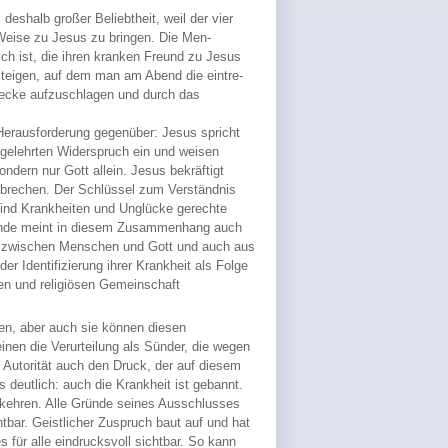
deshalb großer Beliebtheit, weil der vier
Weise zu Jesus zu bringen. Die Men-
ch ist, die ihren kranken Freund zu Jesus
teigen, auf dem man am Abend die eintre-
decke aufzuschlagen und durch das
 Herausforderung gegenüber: Jesus spricht
gelehrten Widerspruch ein und weisen
dern nur Gott allein. Jesus bekräftigt
brechen. Der Schlüssel zum Verständnis
ind Krankheiten und Unglücke gerechte
Sünde meint in diesem Zusammenhang auch
t zwischen Menschen und Gott und auch aus
r Identifizierung ihrer Krankheit als Folge
en und religiösen Gemeinschaft
men, aber auch sie können diesen
inen die Verurteilung als Sünder, die wegen
n Autorität auch den Druck, der auf diesem
deutlich: auch die Krankheit ist gebannt.
kkehren. Alle Gründe seines Ausschlusses
tbar. Geistlicher Zuspruch baut auf und hat
 für alle eindrucksvoll sichtbar. So kann