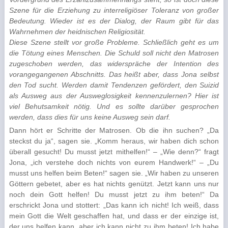
Szene für die Erziehung zu interreligiöser Toleranz von großer
Bedeutung. Wieder ist es der Dialog, der Raum gibt für das
Wahrnehmen der heidnischen Religiosität.
D
iese Szene stellt vor große Probleme. Schließlich geht es um
die Tötung eines Menschen. Die Schuld soll nicht den Matrosen
zugeschoben werden, das widerspräche der Intention des
vorangegangenen Abschnitts. Das heißt aber, dass Jona selbst
den Tod sucht. Werden damit Tendenzen gefördert, den Suizid
als Ausweg aus der Ausweglosigkeit kennenzulernen? Hier ist
viel Behutsamkeit nötig. Und es sollte darüber gesprochen
werden, dass dies für uns keine Ausweg sein darf.
Dann hört er Schritte der Matrosen. Ob die ihn suchen? „Da
steckst du ja“, sagen sie. „Komm heraus, wir haben dich schon
überall gesucht! Du musst jetzt mithelfen!“ – „Wie denn?“ fragt
Jona, „ich verstehe doch nichts von eurem Handwerk!“ – „Du
musst uns helfen beim Beten!“ sagen sie. „Wir haben zu unseren
Göttern gebetet, aber es hat nichts genützt. Jetzt kann uns nur
noch dein Gott helfen! Du musst jetzt zu ihm beten!“ Da
erschrickt Jona und stottert: „Das kann ich nicht! Ich weiß, dass
mein Gott die Welt geschaffen hat, und dass er der einzige ist,
der uns helfen kann, aber ich kann nicht zu ihm beten! Ich habe