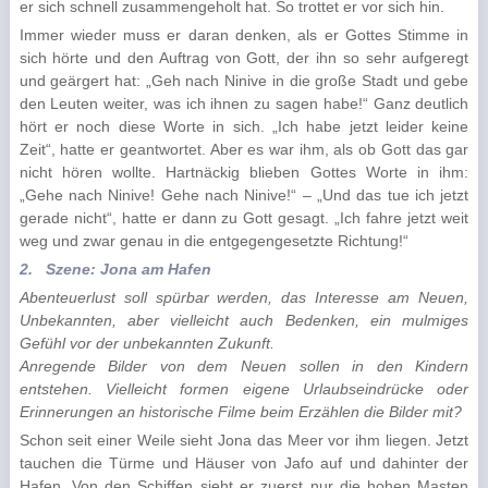
er sich schnell zusammengeholt hat. So trottet er vor sich hin.
Immer wieder muss er daran denken, als er Gottes Stimme in
sich hörte und den Auftrag von Gott, der ihn so sehr aufgeregt
und geärgert hat: „Geh nach Ninive in die große Stadt und gebe
den Leuten weiter, was ich ihnen zu sagen habe!“ Ganz deutlich
hört er noch diese Worte in sich. „Ich habe jetzt leider keine
Zeit“, hatte er geant­wortet. Aber es war ihm, als ob Gott das gar
nicht hören wollte. Hartnäckig blieben Gottes Worte in ihm:
„Gehe nach Ninive! Gehe nach Ninive!“ – „Und das tue ich jetzt
gerade nicht“, hatte er dann zu Gott gesagt. „Ich fahre jetzt weit
weg und zwar genau in die entgegengesetzte Richtung!“
2.
Szene: Jona am Hafen
Abenteuerlust soll spürbar werden, das Interesse am Neuen,
Unbekannten, aber vielleicht auch Bedenken, ein mulmiges
Gefühl vor der unbekannten Zukunft.
A
nregende Bilder von dem Neuen sollen in den Kindern
entstehen. Vielleicht formen eigene Urlaubseindrücke oder
Erinnerungen an historische Filme beim
Erzählen die Bilder mit?
Schon seit einer Weile sieht Jona das Meer vor ihm liegen. Jetzt
tauchen die Türme und Häuser von Jafo auf und dahinter der
Hafen. Von den Schiffen sieht er zuerst nur die hohen Masten