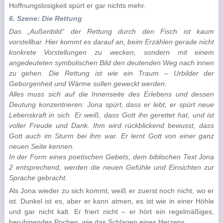
Hoffnungslosigkeit spürt er gar nichts mehr.
6. Szene: Die Rettung
Das „Außenbild“ der Rettung durch den Fisch ist kaum
vorstellbar. Hier kommt es darauf an, beim Erzählen gerade nicht
konkrete Vorstellungen zu wecken, sondern mit einem
angedeuteten symbolischen Bild den deutenden Weg nach innen
zu gehen. Die Rettung ist wie ein Traum – Urbilder der
Geborgenheit und Wärme sollen geweckt werden.
Alles muss sich auf die Innenseite des Erlebens und dessen
Deutung konzentrieren: Jona spürt, dass er lebt, er spürt neue
Lebenskraft in sich. Er weiß, dass Gott ihn gerettet hat, und ist
voller Freude und Dank. Ihm wird rückblickend bewusst, dass
Gott auch im Sturm bei ihm war. Er lernt Gott von einer ganz
neuen Seite kennen.
In der Form eines poetischen Gebets, dem biblischen Text Jona
2 entsprechend, werden die neuen Gefühle und Einsichten zur
Sprache gebracht.
Als Jona wieder zu sich kommt, weiß er zuerst noch nicht, wo er
ist. Dunkel ist es, aber er kann atmen, es ist wie in einer Höhle
und gar nicht kalt. Er friert nicht – er hört ein regelmäßiges,
beruhigendes Pochen, wie das Schlagen eines Herzens.