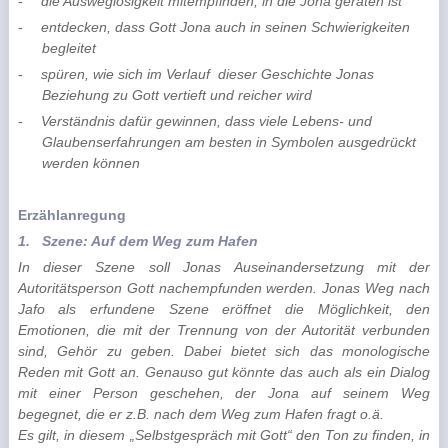
-
die Ausweglosigkeit mitempfinden, in die Jona geraten ist
-
entdecken, dass Gott Jona auch in seinen Schwierigkeiten
begleitet
-
spüren, wie sich im Verlauf
dieser Geschichte Jonas
Beziehung zu Gott vertieft und reicher wird
-
Verständnis dafür gewinnen, dass viele Lebens- und
Glaubenserfahrungen am besten in Symbolen ausgedrückt
werden können
Erzählanregung
1.
Szene: Auf dem Weg zum Hafen
In dieser Szene soll Jonas Auseinandersetzung mit der
Autoritätsperson Gott nachempfunden werden. Jonas Weg nach
Jafo als erfundene Szene eröffnet die Möglichkeit, den
Emotionen, die mit der Trennung von der Autorität verbunden
sind, Gehör zu geben. Dabei bietet sich das monologische
Reden mit Gott an. Genauso gut könnte das auch als ein Dialog
mit einer Person geschehen, der Jona auf seinem Weg
begegnet, die er z.B. nach dem Weg zum Hafen fragt o.ä.
E
s gilt, in diesem „Selbstgespräch mit Gott“ den Ton zu finden, in