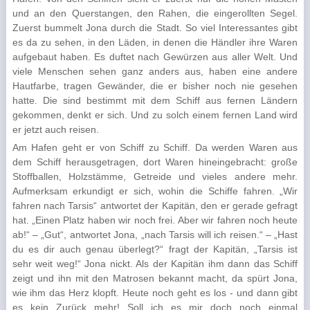
und an den Querstangen, den Rahen, die eingerollten Segel.
Zuerst bummelt Jona durch die Stadt. So viel Interessantes gibt
es da zu sehen, in den Läden, in denen die Händler ihre Waren
aufgebaut haben. Es duftet nach Gewürzen aus aller Welt. Und
viele Menschen sehen ganz anders aus, haben eine andere
Hautfarbe, tragen Gewänder, die er bisher noch nie gesehen
hatte. Die sind bestimmt mit dem Schiff aus fernen Ländern
gekommen, denkt er sich. Und zu solch einem fernen Land wird
er jetzt auch reisen.
Am Hafen geht er von Schiff zu Schiff. Da werden Waren aus
dem Schiff herausgetragen, dort Waren hineingebracht: große
Stoffballen, Holzstämme, Getreide und vieles andere mehr.
Aufmerksam erkundigt er sich, wohin die Schiffe fahren. „Wir
fahren nach Tarsis“ antwortet der Kapitän, den er gerade gefragt
hat. „Einen Platz haben wir noch frei. Aber wir fahren noch heute
ab!“ – „Gut“, antwortet Jona, „nach Tarsis will ich reisen.“ – „Hast
du es dir auch genau überlegt?“ fragt der Kapitän, „Tarsis ist
sehr weit weg!“ Jona nickt. Als der Kapitän ihm dann das Schiff
zeigt und ihn mit den Matrosen bekannt macht, da spürt Jona,
wie ihm das Herz klopft. Heute noch geht es los - und dann gibt
es kein Zurück mehr! Soll ich es mir doch noch einmal