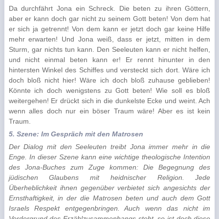
Da durchfährt Jona ein Schreck. Die beten zu ihren Göttern,
aber er kann doch gar nicht zu seinem Gott beten! Von dem hat
er sich ja getrennt! Von dem kann er jetzt doch gar keine Hilfe
mehr erwarten! Und Jona weiß, dass er jetzt, mitten in dem
Sturm, gar nichts tun kann. Den Seeleuten kann er nicht helfen,
und nicht einmal beten kann er! Er rennt hinunter in den
hintersten Winkel des Schiffes und versteckt sich dort. Wäre ich
doch bloß nicht hier! Wäre ich doch bloß zuhause geblieben!
Könnte ich doch wenigstens zu Gott beten! Wie soll es bloß
weitergehen! Er drückt sich in die dunkelste Ecke und weint. Ach
wenn alles doch nur ein böser Traum wäre! Aber es ist kein
Traum.
5. Szene: Im Gespräch mit den Matrosen
Der Dialog mit den Seeleuten treibt Jona immer mehr in die
Enge. In dieser Szene kann eine wichtige theologische Intention
des Jona-Buches zum Zuge kommen: Die Begegnung des
jüdischen Glaubens mit heidnischer Religion. Jede
Überheblichkeit ihnen gegenüber verbietet sich angesichts der
Ernsthaftigkeit, in der die Matrosen beten und auch dem Gott
Israels Respekt entgegenbringen. Auch wenn das nicht im
Vordergrund des Erzählzusammenhangs steht, so ist doch diese