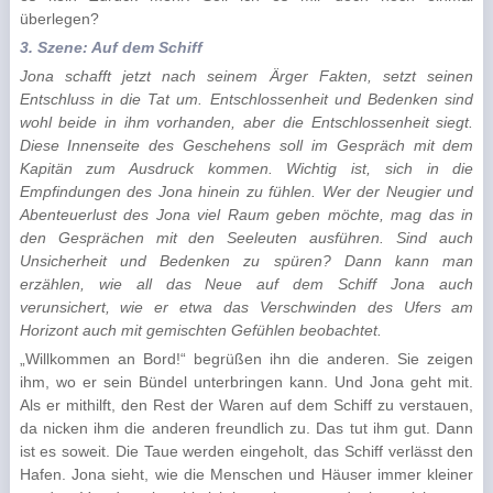
überlegen?
3. Szene: Auf dem Schiff
Jona schafft jetzt nach seinem Ärger Fakten, setzt seinen
Entschluss in die Tat um. Entschlossenheit und Bedenken sind
wohl beide in ihm vorhanden, aber die Ent­schlossenheit siegt.
Diese Innenseite des Geschehens soll im Gespräch mit dem
Kapitän zum Ausdruck kommen. Wichtig ist, sich in die
Empfindungen des Jona hinein zu fühlen. Wer der Neugier und
Abenteuerlust des Jona viel Raum geben möchte, mag das in
den Gesprächen mit den Seeleuten ausführen. Sind auch
Unsicherheit und Bedenken zu spüren? Dann kann man
erzählen, wie all das Neue auf dem Schiff Jona auch
verunsichert, wie er etwa das Verschwinden des Ufers am
Horizont auch mit gemischten Gefühlen beobachtet.
„Willkommen an Bord!“ begrüßen ihn die anderen. Sie zeigen
ihm, wo er sein Bündel unter­bringen kann. Und Jona geht mit.
Als er mithilft, den Rest der Waren auf dem Schiff zu ver­stauen,
da nicken ihm die anderen freundlich zu. Das tut ihm gut. Dann
ist es soweit. Die Taue werden eingeholt, das Schiff verlässt den
Hafen. Jona sieht, wie die Menschen und Häu­ser immer kleiner