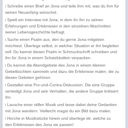
Schreibe einen Brief an Jona und teile ihm mit, was du ihm für
l
seinen Neuanfang wünschst.
Spielt ein Interview mit Jona, in dem ihr ihn zu seinen
l
Erfahrungen und Erlebnissen in den einzelnen Abschnitten
seiner Lebensgeschichte befragt.
Suche einen Psalm aus, den du gerne Jona mitgeben
l
möchtest. Überlege selbst, in welcher Situation er ihn begleiten
soll. Du kannst diesen Psalm in Schmuckschrift schreiben und
ihn für Jona in einem Schatzkästlein verpacken.
Du kannst die Abendgebete des Jona in einem kleinen
l
Gebetbüchlein sammeln und dazu die Erlebnisse malen, die zu
diesen Gebeten gehören.
Gestaltet eine Pro-und-Contra-Diskussion: Die eine Gruppe
l
verteidigt Jona und sein Verhalten, die andere Gruppe kritisiert
ihn.
Lausche einer stillen Musik und lasse dabei deine Gedanken
l
mit Jona wandern. Vielleicht magst du ein Bild dazu malen.
Horche in Musikstücke hinein und überlege dir, welche zu
l
den Erlebnissen des Jona sie passen!