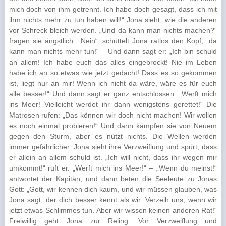
mich doch von ihm getrennt. Ich habe doch gesagt, dass ich mit
ihm nichts mehr zu tun haben will!“ Jona sieht, wie die an­deren
vor Schreck bleich werden. „Und da kann man nichts machen?“
fragen sie ängstlich. „Nein“, schüttelt Jona ratlos den Kopf, „da
kann man nichts mehr tun!“ – Und dann sagt er: „Ich bin schuld
an allem! Ich habe euch das alles eingebrockt! Nie im Leben
habe ich an so etwas wie jetzt gedacht! Dass es so gekommen
ist, liegt nur an mir! Wenn ich nicht da wäre, wäre es für euch
alle besser!“ Und dann sagt er ganz entschlossen: „Werft mich
ins Meer! Vielleicht wer­det ihr dann wenigstens gerettet!“ Die
Matrosen rufen: „Das können wir doch nicht machen! Wir wollen
es noch einmal probieren!“ Und dann kämpfen sie von Neuem
ge­gen den Sturm, aber es nützt nichts. Die Wellen werden
immer gefährlicher. Jona sieht ihre Verzweiflung und spürt, dass
er allein an allem schuld ist. „Ich will nicht, dass ihr wegen mir
umkommt!“ ruft er. „Werft mich ins Meer!“ – „Wenn du meinst!“
antwortet der Kapitän, und dann beten die Seeleute zu Jonas
Gott: „Gott, wir kennen dich kaum, und wir müssen glau­ben, was
Jona sagt, der dich besser kennt als wir. Verzeih uns, wenn wir
jetzt etwas Schlim­mes tun. Aber wir wissen keinen anderen Rat!“
Freiwillig geht Jona zur Reling. Vor Ver­zweiflung und