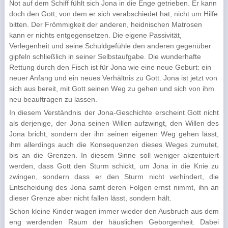
Not auf dem Schiff fühlt sich Jona in die Enge getrieben. Er kann
doch den Gott, von dem er sich verabschiedet hat, nicht um Hilfe
bitten. Der Frömmigkeit der anderen, heidnischen Matrosen
kann er nichts entgegensetzen. Die eigene Passivität,
Verlegenheit und seine Schuldgefühle den anderen gegenüber
gipfeln schließlich in seiner Selbst­aufgabe. Die wunderhafte
Rettung durch den Fisch ist für Jona wie eine neue Geburt: ein
neuer Anfang und ein neues Verhältnis zu Gott. Jona ist jetzt von
sich aus bereit, mit Gott seinen Weg zu gehen und sich von ihm
neu beauftra­gen zu lassen.
In diesem Verständnis der Jona-Geschichte erscheint Gott nicht
als derjenige, der Jona seinen Willen auf­zwingt, den Willen des
Jona bricht, sondern der ihn seinen eigenen Weg gehen lässt,
ihm allerdings auch die Konsequenzen dieses Weges zumutet,
bis an die Grenzen. In diesem Sinne soll weniger akzentuiert
werden, dass Gott den Sturm schickt, um Jona in die Knie zu
zwingen, sondern dass er den Sturm nicht verhindert, die
Entscheidung des Jona samt deren Folgen ernst nimmt, ihn an
dieser Grenze aber nicht fallen lässt, son­dern hält.
Schon kleine Kinder wagen immer wieder den Ausbruch aus dem
eng werdenden Raum der häuslichen Geborgenheit. Dabei