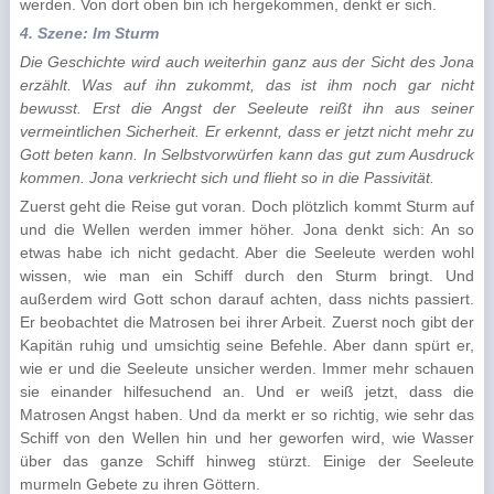
werden. Von dort oben bin ich hergekommen, denkt er sich.
4. Szene: Im Sturm
Die Geschichte wird auch weiterhin ganz aus der Sicht des Jona
erzählt. Was auf ihn zukommt, das ist ihm noch gar nicht
bewusst. Erst die Angst der Seeleute reißt ihn aus seiner
vermeintlichen Sicherheit. Er erkennt, dass er jetzt nicht mehr zu
Gott beten kann. In Selbstvorwürfen kann das gut zum Ausdruck
kommen. Jona verkriecht sich und flieht so in die Passivität.
Zuerst geht die Reise gut voran. Doch plötzlich kommt Sturm auf
und die Wellen werden immer höher. Jona denkt sich: An so
etwas habe ich nicht gedacht. Aber die Seeleute werden wohl
wissen, wie man ein Schiff durch den Sturm bringt. Und
außerdem wird Gott schon dar­auf achten, dass nichts passiert.
Er beobachtet die Matrosen bei ihrer Arbeit. Zuerst noch gibt der
Kapitän ruhig und umsichtig seine Befehle. Aber dann spürt er,
wie er und die Seeleute unsicher werden. Immer mehr schauen
sie einander hilfesuchend an. Und er weiß jetzt, dass die
Matrosen Angst haben. Und da merkt er so richtig, wie sehr das
Schiff von den Wellen hin und her geworfen wird, wie Wasser
über das ganze Schiff hinweg stürzt. Einige der See­leute
murmeln Gebete zu ihren Göttern.