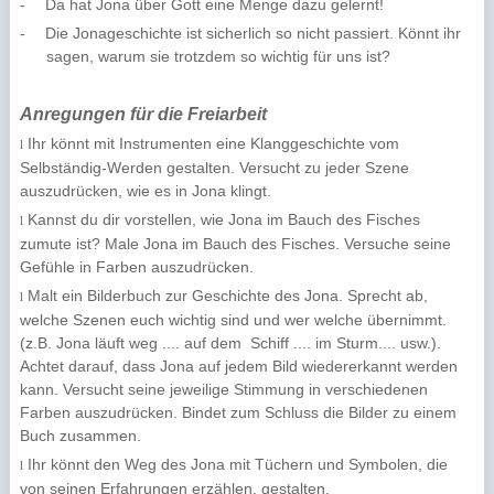
-
Da hat Jona über Gott eine Menge dazu gelernt!
-
Die Jonageschichte ist sicherlich so nicht passiert. Könnt ihr
sagen, warum sie trotzdem so wichtig für uns ist?
Anregungen für die Freiarbeit
Ihr könnt mit Instrumenten eine Klanggeschichte vom
l
Selbständig-Werden gestalten. Versucht zu jeder Szene
auszudrücken, wie es in Jona klingt.
Kannst du dir vorstellen, wie Jona im Bauch des Fisches
l
zumute ist? Male Jona im Bauch des Fisches. Versuche seine
Gefühle in Farben auszudrücken.
Malt ein Bilderbuch zur Geschichte des Jona. Sprecht ab,
l
welche Szenen euch wichtig sind und wer welche übernimmt.
(z.B. Jona läuft weg .... auf dem
Schiff .... im Sturm.... usw.).
Achtet darauf, dass Jona auf jedem Bild wiedererkannt werden
kann. Versucht seine jeweilige Stimmung in verschiedenen
Farben auszudrücken. Bindet zum Schluss die Bilder zu einem
Buch zusammen.
Ihr könnt den Weg des Jona mit Tüchern und Symbolen, die
l
von seinen Erfahrungen erzählen, gestalten.