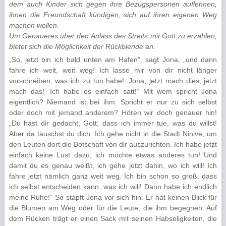
dem auch Kinder sich gegen ihre Bezugspersonen auflehnen,
ihnen die Freundschaft kündigen, sich auf ihren eigenen Weg
machen wollen.
U
m Genaueres über den Anlass des Streits mit Gott zu erzählen,
bietet sich die Möglichkeit der Rückblende an.
„So, jetzt bin ich bald unten am Hafen“, sagt Jona, „und dann
fahre ich weit, weit weg! Ich lasse mir von dir nicht länger
vorschreiben, was ich zu tun habe! ‚Jona, jetzt mach dies, jetzt
mach das!‘ Ich habe es einfach satt!“ Mit wem spricht Jona
eigentlich? Niemand ist bei ihm. Spricht er nur zu sich selbst
oder doch mit jemand anderem? Hören wir doch genauer hin!
„Du hast dir gedacht, Gott, dass ich immer tue, was du willst!
Aber da täuschst du dich. Ich gehe nicht in die Stadt Ninive, um
den Leuten dort die Botschaft von dir auszurichten. Ich habe jetzt
einfach keine Lust dazu, ich möchte etwas anderes tun! Und
damit du es genau weißt, ich gehe jetzt dahin, wo ich will! Ich
fahre jetzt nämlich ganz weit weg. Ich bin schon so groß, dass
ich selbst entscheiden kann, was ich will! Dann habe ich endlich
meine Ruhe!“ So stapft Jona vor sich hin. Er hat keinen Blick für
die Blumen am Weg oder für die Leute, die ihm begegnen. Auf
dem Rücken trägt er einen Sack mit seinen Habseligkeiten, die