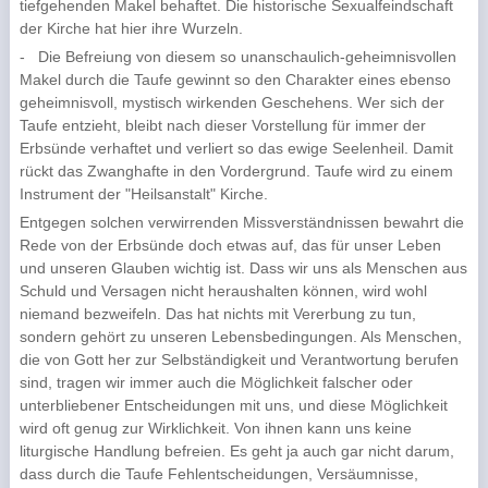
tiefgehenden Ma­kel behaftet. Die historische Sexualfeindschaft
der Kirche hat hier ihre Wurzeln.
-
Die Befreiung von diesem so unanschaulich-geheimnisvollen
Makel durch die Taufe gewinnt so den Charakter eines ebenso
geheimnisvoll, mystisch wirkenden Geschehens. Wer sich der
Taufe entzieht, bleibt nach dieser Vorstellung für immer der
Erbsünde verhaftet und verliert so das ewige Seelenheil. Damit
rückt das Zwanghafte in den Vordergrund. Taufe wird zu einem
Instru­ment der "Heilsanstalt" Kirche.
Entgegen solchen verwirrenden Missverständnissen bewahrt die
Rede von der Erbsünde doch et­was auf, das für unser Leben
und unseren Glauben wichtig ist. Dass wir uns als Menschen aus
Schuld und Versagen nicht heraushalten können, wird wohl
niemand bezweifeln. Das hat nichts mit Vererbung zu tun,
sondern gehört zu unseren Lebensbedingungen. Als Menschen,
die von Gott her zur Selbständigkeit und Verantwortung berufen
sind, tragen wir immer auch die Mög­lichkeit falscher oder
unterbliebener Entscheidungen mit uns, und diese Möglichkeit
wird oft ge­nug zur Wirklichkeit. Von ihnen kann uns keine
liturgische Handlung befreien. Es geht ja auch gar nicht darum,
dass durch die Taufe Fehlentscheidungen, Versäumnisse,