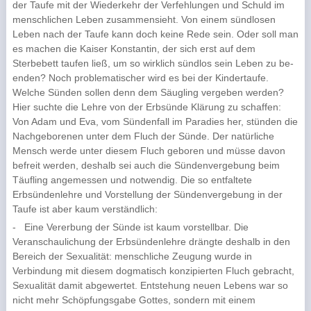
der Taufe mit der Wiederkehr der Verfehlungen und Schuld im
menschlichen Leben zusammensieht. Von einem sündlosen
Leben nach der Taufe kann doch keine Rede sein. Oder soll man
es machen die Kaiser Kon­stantin, der sich erst auf dem
Sterbebett taufen ließ, um so wirklich sündlos sein Leben zu be­
enden? Noch problematischer wird es bei der Kindertaufe.
Welche Sünden sollen denn dem Säugling vergeben werden?
Hier suchte die Lehre von der Erbsünde Klärung zu schaffen:
Von Adam und Eva, vom Sündenfall im Paradies her, stünden die
Nachgeborenen unter dem Fluch der Sünde. Der natürli­che
Mensch werde unter diesem Fluch geboren und müsse davon
befreit werden, deshalb sei auch die Sündenvergebung beim
Täufling angemessen und notwendig. Die so entfaltete
Erbsündenlehre und Vorstellung der Sündenvergebung in der
Taufe ist aber kaum verständlich:
-
Eine Vererbung der Sünde ist kaum vorstellbar. Die
Veranschaulichung der Erbsündenlehre drängte deshalb in den
Bereich der Sexualität: menschliche Zeugung wurde in
Verbindung mit diesem dog­matisch konzipierten Fluch gebracht,
Sexualität damit abgewertet. Entstehung neuen Lebens war so
nicht mehr Schöpfungsgabe Gottes, sondern mit einem