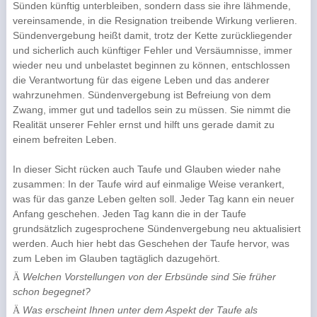
Sünden künftig unterblei­ben, sondern dass sie ihre lähmende,
vereinsamende, in die Resignation trei­bende Wirkung verlie­ren.
Sündenvergebung heißt damit, trotz der Kette zurückliegender
und sicherlich auch künftiger Fehler und Versäumnisse, immer
wieder neu und unbelastet beginnen zu können, entschlossen
die Verantwortung für das eigene Leben und das anderer
wahrzuneh­men. Sündenvergebung ist Be­freiung von dem
Zwang, immer gut und tadellos sein zu müssen. Sie nimmt die
Realität unserer Fehler ernst und hilft uns gerade damit zu
einem befreiten Le­ben.
In dieser Sicht rücken auch Taufe und Glauben wieder nahe
zusammen: In der Taufe wird auf einmalige Weise verankert,
was für das ganze Leben gelten soll. Jeder Tag kann ein neuer
An­fang geschehen. Jeden Tag kann die in der Taufe
grundsätzlich zugesprochene Sündenverge­bung neu aktualisiert
werden. Auch hier hebt das Geschehen der Taufe hervor, was
zum Leben im Glauben tagtäglich dazugehört.
Welchen Vorstellungen von der Erbsünde sind Sie früher
Ä
schon begegnet?
Was erscheint Ihnen unter dem Aspekt der Taufe als
Ä