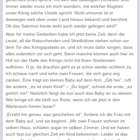
Immer wieder muss ich mich wundern, mit welcher Klugheit
unser König solche Urteile spricht. Nicht umsonst ist er
deswegen weit über unser Land hinaus bekannt und berühmt.
Ob das Salomon heute wohl auch wieder gelingen wird?
Aber für meine Gedanken habe ich jetzt keine Zeit, denn die
Leute, all die Ratsuchenden und Streithähne stehen schon vor
dem Tor des Königspalasts an, und ich muss dafür sorgen, dass
alles ordentlich vor sich geht. Denn manche können auch hier im
Hof vor der Halle des Königs nicht mit ihren Streitereien
aufhören. O je, da draußen geht es ja schon wieder schlimm zu.
Ich schaue nach und sehe zwei Frauen, die sich ganz arg
zanken. Eine trägt ein kleines Baby auf dem Arm. „Gib her“, ruft
die andere, „es ist mein Kind!“ – „Du lügst“, schreit die erste, „es
gehört mir!“ Natürlich fängt da nun auch das Baby an zu weinen.
Wie bringe ich die bloß zur Ruhe, wenn ich sie jetzt in den
Warteraum herein lasse?
„Erzähl mir genau, was geschehen ist“, fordere ich die Frau mit
dem Baby auf, und sie beginnt. „Wir zwei Frauen wohnen im
selben Haus, schlafen sogar im selben Zimmer. Und wir haben
auch fast zur gleichen Zeit ein Kind bekommen. Leider ist das