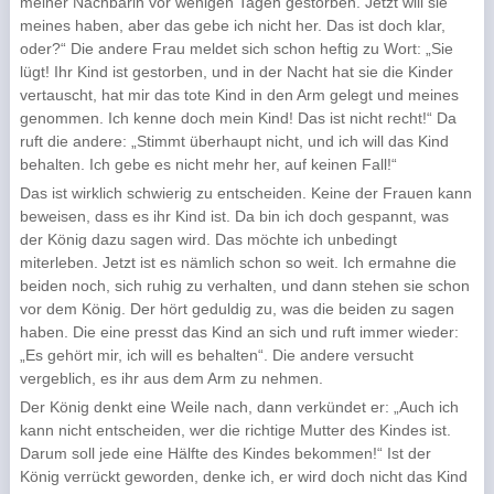
meiner Nachbarin vor wenigen Tagen gestorben. Jetzt will sie
meines haben, aber das gebe ich nicht her. Das ist doch klar,
oder?“ Die andere Frau meldet sich schon heftig zu Wort: „Sie
lügt! Ihr Kind ist gestorben, und in der Nacht hat sie die Kinder
vertauscht, hat mir das tote Kind in den Arm gelegt und meines
genommen. Ich kenne doch mein Kind! Das ist nicht recht!“ Da
ruft die andere: „Stimmt überhaupt nicht, und ich will das Kind
behalten. Ich gebe es nicht mehr her, auf keinen Fall!“
Das ist wirklich schwierig zu entscheiden. Keine der Frauen kann
beweisen, dass es ihr Kind ist. Da bin ich doch gespannt, was
der König dazu sagen wird. Das möchte ich unbedingt
miterleben. Jetzt ist es nämlich schon so weit. Ich ermahne die
beiden noch, sich ruhig zu verhalten, und dann stehen sie schon
vor dem König. Der hört geduldig zu, was die beiden zu sagen
haben. Die eine presst das Kind an sich und ruft immer wieder:
„Es gehört mir, ich will es behalten“. Die andere versucht
vergeblich, es ihr aus dem Arm zu nehmen.
Der König denkt eine Weile nach, dann verkündet er: „Auch ich
kann nicht entscheiden, wer die richtige Mutter des Kindes ist.
Darum soll jede eine Hälfte des Kindes bekommen!“ Ist der
König verrückt geworden, denke ich, er wird doch nicht das Kind