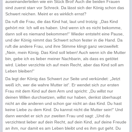
auseinanderteilen wie ein Stück Brot! Auch die beiden Frauen
sind zuerst starr vor Schreck. Da lässt sich der König schon das
Schwert reichen. Meint er es wirklich ernst?
Da ruft die Frau, die das Kind hat, laut und trotzig: „Das Kind
gehört mir. Ich will es haben. Und wenn ich es nicht bekomme,
dann soll es niemand bekommen!“ Wieder entsteht eine Pause,
und der König nimmt das Schwert schon fester in die Hand. Da
ruft die andere Frau, und ihre Stimme klingt ganz verzweifelt:
„Nein, mein König. Das Kind soll leben! Auch wenn ich die Mutter
bin, gebe ich es lieber meiner Nachbarin, als dass es getötet
wird. Lieber verzichte ich auf mein Recht, aber das Kind soll am
Leben bleiben!“
Da legt der König das Schwert zur Seite und verkündet: „Jetzt
weiß ich, wer die wahre Mutter ist“. Er wendet sich zur ersten
Frau mit dem Kind auf dem Arm und spricht: „Du willst nur
deinen Willen durchsetzen, willst nur haben, denkst überhaupt
nicht an die anderen und schon gar nicht an das Kind. Du hast
keine Liebe zu dem Kind. Du kannst nicht die Mutter sein!“ Und
dann wendet er sich zur zweiten Frau und sagt: „Und du
verzichtest lieber auf dein Recht, auf dein Kind, auf deine Freude
an ihm, nur damit es am Leben bleibt und es ihm gut geht. Du