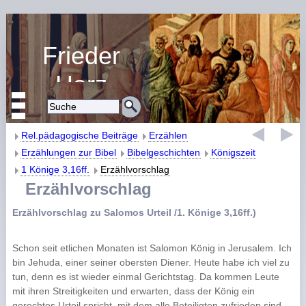
Frieder
Harz
Religiöse Erziehung
und Bildung
Rel.pädagogische Beiträge
Erzählen
Erzählungen zur Bibel
Bibelgeschichten
Königszeit
1 Könige 3,16ff.
Erzählvorschlag
Erzählvorschlag
Erzählvorschlag zu Salomos Urteil /1. Könige 3,16ff.)
Schon seit etlichen Monaten ist Salomon König in Jerusalem. Ich
bin Jehuda, einer seiner obersten Diener. Heute habe ich viel zu
tun, denn es ist wieder einmal Gerichtstag. Da kommen Leute
mit ihren Streitigkeiten und erwarten, dass der König ein
gerechtes Urteil spricht, mit dem alle Beteiligten zufrieden sind.