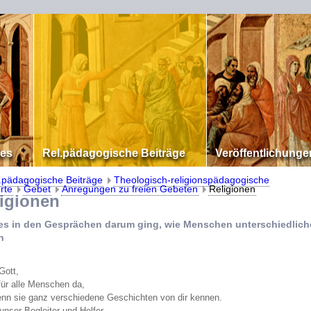
les
Rel.pädagogische Beiträge
Veröffentlichunge
.pädagogische Beiträge
Theologisch-religionspädagogische
rte
Gebet
Anregungen zu freien Gebeten
Religionen
gionen
s in den Gesprächen darum ging, wie Menschen unterschiedlich
n
Gott,
 für alle Menschen da,
nn sie ganz verschiedene Geschichten von dir kennen.
unser Begleiter und Helfer,