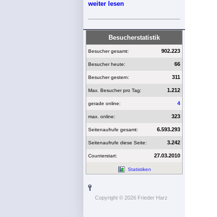
weiter lesen
Besucherstatistik
902.223
Besucher gesamt:
66
Besucher heute:
311
Besucher gestern:
1.212
Max. Besucher pro Tag:
4
gerade online:
323
max. online:
6.593.293
Seitenaufrufe gesamt:
3.242
Seitenaufrufe diese Seite:
27.03.2010
Counterstart:
Statistiken
Copyright © 2026 Frieder Harz