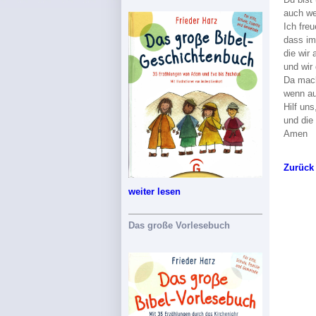
auch we
Ich fre
dass im
die wir
und wir
Da mach
wenn au
Hilf un
und die
Amen
Zurück
weiter lesen
Das große Vorlesebuch