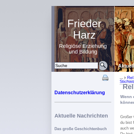
Frieder
Harz
Religiöse Erziehung
und Bildung
Aktuel
...
Rel
Stichwo
Reli
Datenschutzerklärung
Wenn e
könne
Aktuelle Nachrichten
Großer 
du bist
auch we
Das große Geschichtenbuch
Du bist 