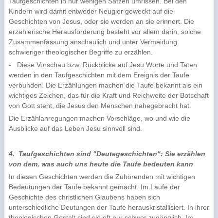
Taufgeschichten in nur wenigen Sätzen umrissen. Bei den
Kindern wird damit entweder Neugier geweckt auf die
Geschichten von Jesus, oder sie werden an sie erinnert. Die
erzählerische Herausforderung besteht vor allem darin, solche
Zu­sammenfassung anschaulich und unter Vermeidung
schwieriger theologischer Begriffe zu er­zählen.
-
Diese Vorschau bzw. Rückblicke auf Jesu Worte und Taten
werden in den Taufgeschichten mit dem Ereignis der Taufe
verbunden. Die Erzählungen machen die Taufe bekannt als ein
wichti­ges Zeichen, das für die Kraft und Reichweite der Botschaft
von Gott steht, die Jesus den Menschen nahegebracht hat.
Die Erzählanregungen machen Vorschläge, wo und wie die
Ausblicke auf das Leben Jesu sinnvoll sind.
4.
Taufgeschichten sind "Deutegeschichten": Sie erzählen
von dem, was auch uns heute die Taufe bedeuten kann
In diesen Geschichten werden die Zuhörenden mit wichtigen
Bedeutungen der Taufe bekannt ge­macht. Im Laufe der
Geschichte des christlichen Glaubens haben sich
unterschiedliche Deutungen der Taufe herauskristallisiert. In ihrer
theologischen Gestalt sind sie oft nur schwer zugänglich. Im