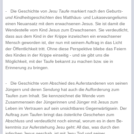
-
Die Geschichte von
Jesu
Taufe
markiert nach den
Geburts-
und Kindheitsgeschichten
des Matthäus- und Lukasevangeliums
einen Neuansatz mit dem erwachsenen Jesus. Sie ist damit die
Wendestelle vom Kind Jesus zum Erwachsenen. Sie verdeutlicht,
dass aus dem Kind in der Krippe inzwischen ein erwachsener
Mensch geworden ist, der nun mit seinem Auftrag in das Licht
der Öffentlichkeit tritt. Ohne diese Perspektive bliebe das Fei­ern
des Kindes in der Krippe einseitig - und sie gibt uns die
Möglichkeit, mit der Taufe bekannt zu machen bzw. sie in
Erinnerung zu bringen.
-
Die Geschichte vom Abschied des Auferstandenen von seinen
Jüngern und deren
Sendung
hat auch die Aufforderung zum
Taufen zum Inhalt. Sie kennzeichnet die Wende vom
Zusammen­sein der Jüngerinnen und Jünger mit Jesus zum
Leben im Vertrauen auf sein unsichtbares Ge­genwärtigsein. Der
Auftrag zum Tau­fen bringt das
österliche Geschehen
zum
Abschluss und verdeutlicht noch einmal, worum es in dem Be­
kenntnis zur Auferstehung Jesu geht: All das, was durch den
irdischen Jesus geschah, ist mit Jesu Tod und seiner