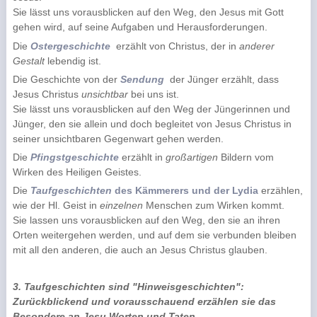
S
ie lässt uns vorausblicken auf den Weg, den Jesus mit Gott
gehen wird, auf seine Aufgaben und Herausforderungen.
Die
Ostergeschichte
erzählt von Christus, der in
anderer
Gestalt
lebendig ist.
Die Geschichte von der
Sendung
der Jünger erzählt, dass
Jesus Christus
unsichtbar
bei uns ist.
Sie lässt uns vorausblicken auf den Weg der Jüngerinnen und
Jünger, den sie allein und doch begleitet von Jesus Christus in
seiner unsichtbaren Gegenwart gehen werden.
Die
Pfingstgeschichte
erzählt in
großartigen
Bildern vom
Wirken des Heiligen Geistes.
Die
Taufgeschichten
des Kämmerers und der Lydia
erzählen,
wie der Hl. Geist in
einzelnen
Menschen zum Wirken kommt.
S
ie lassen uns vorausblicken auf den Weg, den sie an ihren
Orten weitergehen werden, und auf dem sie verbunden bleiben
mit all den anderen, die auch an Jesus Christus glauben.
3. Taufgeschichten sind "Hinweisgeschichten":
Zurückblickend und vorausschauend erzäh­len sie das
Besondere an Jesu Worten und Ta­ten