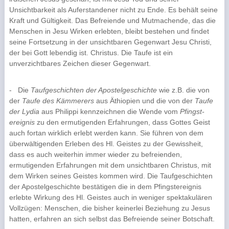
Unsichtbarkeit als Aufer­standener nicht zu Ende. Es behält seine
Kraft und Gültigkeit. Das Befreiende und Mutmachen­de, das die
Menschen in Jesu Wirken erlebten, bleibt bestehen und findet
seine Fortsetzung in der unsichtbaren Gegenwart Jesu Christi,
der bei Gott lebendig ist. Christus. Die Taufe ist ein
unverzichtbares Zeichen dieser Gegenwart.
-
Die
Taufgeschichten der Apostelgeschichte
wie z.B. die von
der
Taufe des Kämmerers
aus Äthiopien und die von der
Taufe
der Lydia
aus Philippi kennzeichnen die Wende vom
Pfingst­
ereignis
zu den ermutigenden Erfahrungen, dass Gottes Geist
auch fortan wirklich erlebt wer­den kann. Sie führen von dem
überwältigenden Erleben des Hl. Geistes zu der Gewissheit,
dass es auch weiterhin immer wieder zu befreienden,
ermutigenden Erfahrungen mit dem unsichtba­ren Christus, mit
dem Wirken seines Geistes kommen wird. Die Tauf­geschichten
der Apostel­geschichte bestätigen die in dem Pfingstereignis
erlebte Wirkung des Hl. Geistes auch in weni­ger spektakulären
Vollzügen: Menschen, die bisher keinerlei Bezie­hung zu Jesus
hatten, erfah­ren an sich selbst das Befreiende seiner Botschaft.