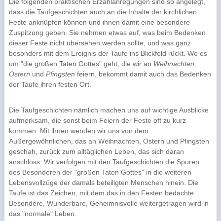
Die folgenden praktischen Erzählanregungen sind so angelegt,
dass die Taufgeschichten auch an die Inhalte der kirch­lichen
Feste anknüpfen können und ihnen damit eine besondere
Zuspitzung geben. Sie nehmen etwas auf, was beim Bedenken
dieser Feste nicht übersehen werden sollte, und was ganz
besonders mit dem Er­eignis der Taufe ins Blickfeld rückt. Wo es
um "die großen Taten Gottes" geht, die wir an
Weih­nachten,
Ostern
und
Pfingsten
feiern, bekommt damit auch das Bedenken
der Taufe ihren festen Ort.
Die Taufgeschichten nämlich machen uns auf wichtige Ausblicke
aufmerksam, die sonst beim Feiern der Feste oft zu kurz
kommen. Mit ihnen wenden wir uns von dem
Außergewöhnlichen, das an Weihnachten, Ostern und Pfingsten
geschah, zurück zum alltäglichen Leben, das sich daran
anschloss. Wir verfolgen mit den Taufgeschichten die Spuren
des Besonderen der "großen Taten Gottes" in die weiteren
Lebensvollzüge der damals beteiligten Menschen hinein. Die
Taufe ist das Zeichen, mit dem das in den Festen bedachte
Besondere, Wunderbare, Geheimnisvolle weiterge­tragen wird in
das "normale" Leben.