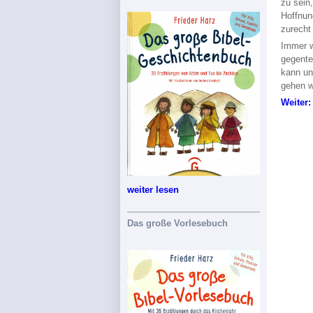
zu sein
Hoffnun
zurech
Immer w
gegente
kann un
gehen w
Weiter:
weiter lesen
Das große Vorlesebuch