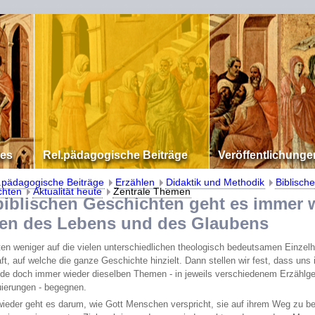
les
Rel.pädagogische Beiträge
Veröffentlichunge
.pädagogische Beiträge
Erzählen
Didaktik und Methodik
Biblische
chten
Aktualität heute
Zentrale Themen
blischen Geschichten geht es immer w
n des Lebens und des Glaubens
lten weniger auf die vielen unterschiedlichen theologisch bedeutsamen Einzelh
t, auf welche die ganze Geschichte hinzielt. Dann stellen wir fest, dass uns i
de doch immer wieder dieselben Themen - in jeweils verschiedenem Erzählg
ierungen - begegnen.
ieder geht es darum, wie Gott Menschen verspricht, sie auf ihrem Weg zu begl