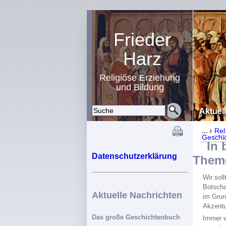
Frieder
Harz
Religiöse Erziehung
und Bildung
Aktuel
...
Rel
Geschi
In bi
Datenschutzerklärung
Theme
Wir sol
Botschaf
Aktuelle Nachrichten
im Grun
Akzentu
Das große Geschichtenbuch
Immer w