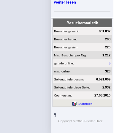
weiter lesen
Besucherstatistik
901.832
Besucher gesamt:
208
Besucher heute:
220
Besucher gestern:
1.212
Max. Besucher pro Tag:
5
gerade online:
323
max. online:
6.591.009
Seitenaufrufe gesamt:
2.932
Seitenaufrufe diese Seite:
27.03.2010
Counterstart:
Statistiken
Copyright © 2026 Frieder Harz