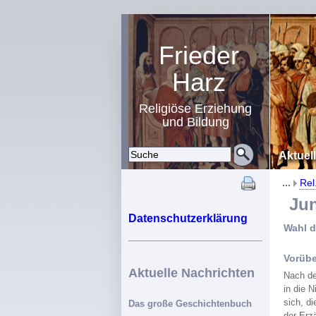
Frieder
Harz
Religiöse Erziehung
und Bildung
Aktuel
...
Rel
Juni 
Datenschutzerklärung
Wahl d
Vorüb
Aktuelle Nachrichten
Nach de
in die 
sich, d
Das große Geschichtenbuch
der Erz