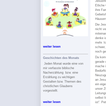
Jesusfr
Etliche
ihre Fa
Gebetsh
Häusern
Die Jes
nicht v
miteina
denke i
mehr. I
weiter lesen
schwer,
noch ge
Da komm
Geschichten des Monats
gerade 
Jeden Monat wurde eine von
mache i
mir verfasste biblische
Bedürft
Nacherzählung bzw. eine
Neuzuge
Erzählung zu wichtigen
an Jesu
Gestalten bzw. Themen des
ein eig
christlichen Glaubens
unser Z
vorgestellt.
Leitungs
selbst l
weiter lesen
ist“. P