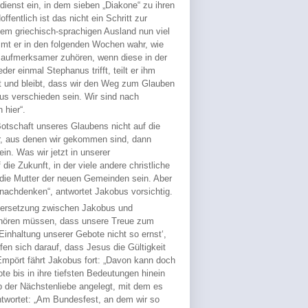
ienst ein, in dem sieben „Diakone“ zu ihren
entlich ist das nicht ein Schritt zur
em griechisch-sprachigen Ausland nun viel
mt er in den folgenden Wochen wahr, wie
l aufmerksamer zuhören, wenn diese in der
r einmal Stephanus trifft, teilt er ihm
st und bleibt, dass wir den Weg zum Glauben
us verschieden sein. Wir sind nach
hier“.
otschaft unseres Glaubens nicht auf die
er, aus denen wir gekommen sind, dann
n. Was wir jetzt in unserer
ie Zukunft, in der viele andere christliche
 die Mutter der neuen Gemeinden sein. Aber
h nachdenken“, antwortet Jakobus vorsichtig.
dersetzung zwischen Jakobus und
 hören müssen, dass unsere Treue zum
inhaltung unserer Gebote nicht so ernst‘,
en sich darauf, dass Jesus die Gültigkeit
mpört fährt Jakobus fort: „Davon kann doch
e bis in ihre tiefsten Bedeutungen hinein
ab der Nächstenliebe angelegt, mit dem es
antwortet: „Am Bundesfest, an dem wir so