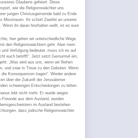
 unseres Glaubens gefeiert. Diese
espürt, wie die Religionswächter uns
erer jungen Christusgemeinde bald zu Ende
es Misstrauen. Ihr schürt Zweifel an unserer
 Wenn ihr daran festhalten wollt, ist es eure
chte, hier gehen wir unterschiedliche Wege.
mit den Religionswächtern geht. Aber mein
e und Verfolgung bedeutet, muss ich es auf
t euch betrifft“. Jetzt setzt Gemurmel ein,
eht. „Was wird aus uns, wenn wir fliehen
en, und zwar in Treue zu den Geboten. Wenn
 die Konsequenzen tragen“. Wieder andere
lken über der Zukunft der Jerusalemer
den schwierigen Entscheidungen zu bitten.
hanus lebt nicht mehr. Er wurde wegen
sus-Freunde aus dem Ausland, wurden
aubensgeschwistern im Ausland bestehen
chtungen, dass jüdische Religionswächter