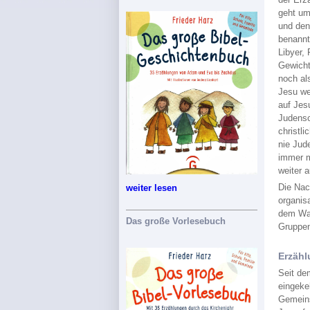
geht um
und den
benannt
Libyer,
Gewicht
noch al
Jesu we
auf Jes
Judensc
christl
nie Jud
immer m
weiter 
Die Nac
weiter lesen
organis
dem Wac
Das große Vorlesebuch
Gruppen
Erzähl
Seit de
eingeke
Gemeins