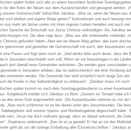
Wochen später finden sich alle zu einem besonders festlichen Sonntagsgottesd
n für den Kreis der Neuen aus dem Ausland berufen und gesegnet werden. „Hoff
g unserer Gemeinschaft“ befürchtet Jakobus. „Was ist, wenn die Neuen aus d
ter sich bleiben und eigene Wege gehen?“ Aufmerksam und auch besorgt nim
en nun mehr als bisher vieles mit ihren eigenen Leitern bereden und auch vie
schen Sprache die Botschaft von Jesus Christus verkündigen. Als Jakobus wiede
efürchtungen mit. Der aber sagt dazu: „Was uns alle miteinander verbindet, i
s Christus gefunden haben. Aber wie wir diesen Weg gehen, das kann durcha
em gekommen und genießen die Gemeinschaft mit euch, den Jesusleuten von 
t eine Pause und fügt dann noch an: „Und denke bitte auch daran, dass die B
e in Jerusalem beschränkt sein soll. Wenn wir sie hinaustragen in die Länd
auch dort überall neue Gemeinden entstehen. Die werden ganz verschieden sei
sgemeinde in Jerusalem erleben, das ist wahrscheinlich wie eine Vorübung auf d
en entstehen werden. Die Gemeinde hier wird sicherlich noch lange Zeit wie
 auch die Kinder in ihre Selbständigkeit zu entlassen“. „Darüber muss ich noc
Wochen später kommt es nach dem Sonntagsgottesdienst zu einer Auseinan
us. Aufgebracht meldet sich Jakobus zu Wort: „Gestern im Tempel habe ich
 an den einen Gott angezweifelt wird. ‚Die Auslandsjuden nehmen es mit der E
 da. ‚Aber noch schlimmer ist es bei denen unter den Jesusfreunden. Die beruf
 Sabbatgebots und unserer Speise- und Reinheitsgebote abgeschafft habe“. E
ede sein. Jesus hat doch vielmehr gesagt, dass es darauf ankommt, die Gebot
llen“. Stephanus widerspricht: „Das ist es ja gerade! Er hat an sie den Maßst
 mehr geht als um die strenge Einhaltung aller Eínzelvorschriften.“ Jakobus 