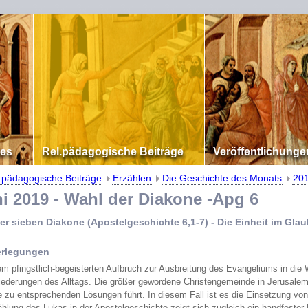
les
Rel.pädagogische Beiträge
Veröffentlichunge
.pädagogische Beiträge
Erzählen
Die Geschichte des Monats
20
2019 - Wahl der Diakone -Apg 6
er sieben Diakone (Apostelgeschichte 6,1-7) - Die Einheit im Gl
erlegungen
m pfingstlich-begeisterten Aufbruch zur Ausbreitung des Evangeliums in die W
Niederungen des Alltags. Die größer gewordene Christengemeinde in Jerusale
ie zu entsprechenden Lösungen führt. In diesem Fall ist es die Einsetzung von
ählung des Lukas in der Apostelgeschichte zeigt sich zugleich ein handfester