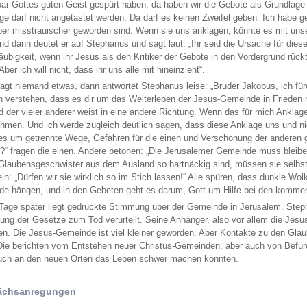
ar Gottes guten Geist gespürt haben, da haben wir die Gebote als Grundlage
ge darf nicht angetastet werden. Da darf es keinen Zweifel geben. Ich habe g
er misstrauischer geworden sind. Wenn sie uns anklagen, könnte es mit uns
Und dann deutet er auf Stephanus und sagt laut: „Ihr seid die Ursache für dies
ubigkeit, wenn ihr Jesus als den Kritiker der Gebote in den Vordergrund rückt.
ber ich will nicht, dass ihr uns alle mit hineinzieht“.
agt niemand etwas, dann antwortet Stephanus leise: „Bruder Jakobus, ich für
n verstehen, dass es dir um das Weiterleben der Jesus-Gemeinde in Frieden 
 der vieler anderer weist in eine andere Richtung. Wenn das für mich Anklag
hmen. Und ich werde zugleich deutlich sagen, dass diese Anklage uns und nich
es um getrennte Wege, Gefahren für die einen und Verschonung der anderen g
“ fragen die einen. Andere betonen: „Die Jerusalemer Gemeinde muss bleib
Glaubensgeschwister aus dem Ausland so hartnäckig sind, müssen sie selbst
ein: „Dürfen wir sie wirklich so im Stich lassen!“ Alle spüren, dass dunkle Wo
e hängen, und in den Gebeten geht es darum, Gott um Hilfe bei den kommen
 Tage später liegt gedrückte Stimmung über der Gemeinde in Jerusalem. Step
tung der Gesetze zum Tod verurteilt. Seine Anhänger, also vor allem die Je
ben. Die Jesus-Gemeinde ist viel kleiner geworden. Aber Kontakte zu den Gl
 Die berichten vom Entstehen neuer Christus-Gemeinden, aber auch von Befür
uch an den neuen Orten das Leben schwer machen könnten.
ächsanregungen