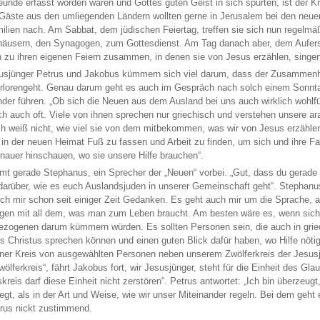
eunde erfasst worden waren und Gottes guten Geist in sich spürten, ist der 
 Gäste aus den umliegenden Ländern wollten gerne in Jerusalem bei den neue
milien nach. Am Sabbat, dem jüdischen Feiertag, treffen sie sich nun regelmä
äusern, den Synagogen, zum Gottesdienst. Am Tag danach aber, dem Aufers
 zu ihren eigenen Feiern zusammen, in denen sie von Jesus erzählen, singe
usjünger Petrus und Jakobus kümmern sich viel darum, dass der Zusammenha
erlorengeht. Genau darum geht es auch im Gespräch nach solch einem Sonnta
nder führen. „Ob sich die Neuen aus dem Ausland bei uns auch wirklich wohlfü
ch auch oft. Viele von ihnen sprechen nur griechisch und verstehen unsere a
ch weiß nicht, wie viel sie von dem mitbekommen, was wir von Jesus erzählen“
 in der neuen Heimat Fuß zu fassen und Arbeit zu finden, um sich und ihre Fam
nauer hinschauen, wo sie unsere Hilfe brauchen“.
t gerade Stephanus, ein Sprecher der „Neuen“ vorbei. „Gut, dass du gerade da 
darüber, wie es euch Auslandsjuden in unserer Gemeinschaft geht“. Stephanu
ch mir schon seit einiger Zeit Gedanken. Es geht auch mir um die Sprache, 
igen mit all dem, was man zum Leben braucht. Am besten wäre es, wenn sich
zogenen darum kümmern würden. Es sollten Personen sein, die auch in grie
s Christus sprechen können und einen guten Blick dafür haben, wo Hilfe nötig
ener Kreis von ausgewählten Personen neben unserem Zwölferkreis der Jesus
wölferkreis“, fährt Jakobus fort, wir Jesusjünger, steht für die Einheit des G
kreis darf diese Einheit nicht zerstören“. Petrus antwortet: „Ich bin überzeugt
iegt, als in der Art und Weise, wie wir unser Miteinander regeln. Bei dem geht
etrus nickt zustimmend.