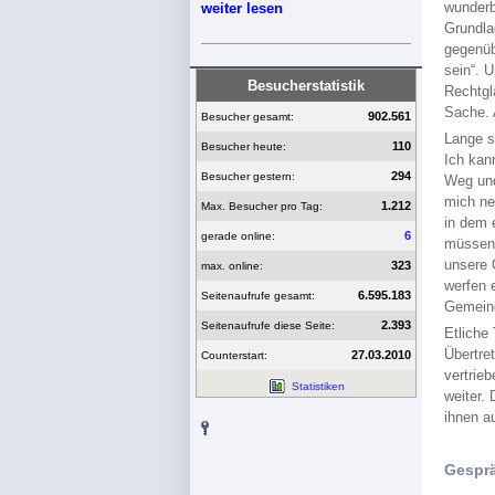
wunderb
weiter lesen
Grundla
gegenüb
sein“. 
Besucherstatistik
Rechtglä
Sache. A
902.561
Besucher gesamt:
Lange s
110
Besucher heute:
Ich kan
294
Besucher gestern:
Weg und
mich ne
1.212
Max. Besucher pro Tag:
in dem 
6
gerade online:
müssen?
unsere 
323
max. online:
werfen 
6.595.183
Seitenaufrufe gesamt:
Gemeind
2.393
Seitenaufrufe diese Seite:
Etliche
Übertre
27.03.2010
Counterstart:
vertrie
Statistiken
weiter.
ihnen a
Gespr