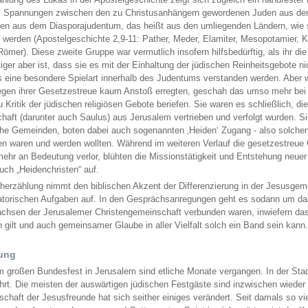
 Spannungen zwischen den zu Christusanhängern gewordenen Juden aus dem 
en aus dem Diasporajudentum, das heißt aus den umliegenden Ländern, wie s
 werden (Apostelgeschichte 2,9-11: Pather, Meder, Elamiter, Mesopotamier, K
 Römer). Diese zweite Gruppe war vermutlich insofern hilfsbedürftig, als ihr 
iger aber ist, dass sie es mit der Einhaltung der jüdischen Reinheitsgebote 
s eine besondere Spielart innerhalb des Judentums verstanden werden. Aber 
gen ihrer Gesetzestreue kaum Anstoß erregten, geschah das umso mehr bei d
u Kritik der jüdischen religiösen Gebote beriefen. Sie waren es schließlich, 
haft (darunter auch Saulus) aus Jerusalem vertrieben und verfolgt wurden. S
iche Gemeinden, boten dabei auch sogenannten ‚Heiden‘ Zugang - also solchen
en waren und werden wollten. Während im weiteren Verlauf die gesetzestreue
ehr an Bedeutung verlor, blühten die Missionstätigkeit und Entstehung neue
auch „Heidenchristen“ auf.
herzählung nimmt den biblischen Akzent der Differenzierung in der Jesusgem
atorischen Aufgaben auf. In den Gesprächsanregungen geht es sodann um d
hsen der Jerusalemer Christengemeinschaft verbunden waren, inwiefern da
 gilt und auch gemeinsamer Glaube in aller Vielfalt solch ein Band sein kann
ung
m großen Bundesfest in Jerusalem sind etliche Monate vergangen. In der Stadt
hrt. Die meisten der auswärtigen jüdischen Festgäste sind inzwischen wieder 
chaft der Jesusfreunde hat sich seither einiges verändert. Seit damals so v