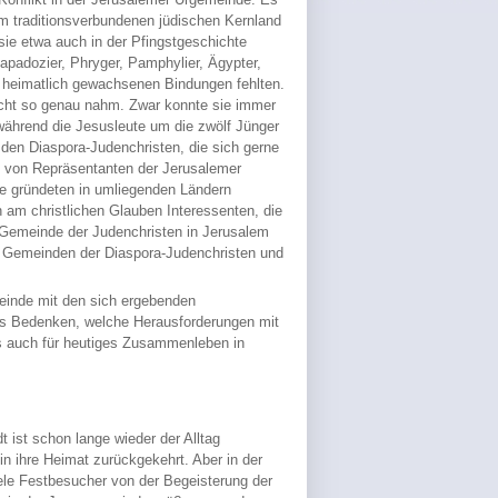
traditionsverbundenen jüdischen Kernland
ie etwa auch in der Pfingstgeschichte
apadozier, Phryger, Pamphylier, Ägypter,
die heimatlich gewachsenen Bindungen fehlten.
nicht so genau nahm. Zwar konnte sie immer
während die Jesusleute um die zwölf Jünger
en Diaspora-Judenchristen, die sich gerne
die von Repräsentanten der Jerusalemer
ie gründeten in umliegenden Ländern
 am christlichen Glauben Interessenten, die
 Gemeinde der Judenchristen in Jerusalem
r Gemeinden der Diaspora-Judenchristen und
einde mit den sich ergebenden
as Bedenken, welche Herausforderungen mit
s auch für heutiges Zusammenleben in
.
 ist schon lange wieder der Alltag
in ihre Heimat zurückgekehrt. Aber in der
iele Festbesucher von der Begeisterung der