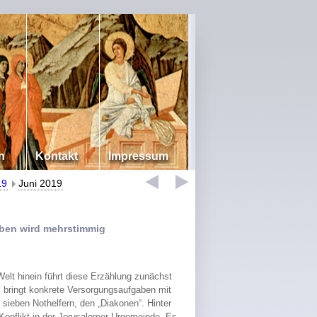
n
Kontakt
Impressum
19
Juni 2019
auben wird mehrstimmig
elt hinein führt diese Erzählung zunächst
m bringt konkrete Versorgungsaufgaben mit
 sieben Nothelfern, den „Diakonen“. Hinter
 Konflikt in der Jerusalemer Urgemeinde. Es