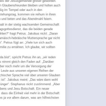
Kreis der Jesusgemeinde größer geworden.
n Glaubensfreunden bleiben und holten auch
ßig im Tempel oder auch in den
tehungstag, kommen sie reihum in ihren
n und beten und das Abendmahl feiern.
lt in der stetig wachsenden Gemeinschaft
gsgottesdienst, das die beiden gerade
hlen?“ fragt Petrus. Jakobus nickt: „Daran
ramäisch-hebräische Muttersprache gar nicht
. Petrus fügt an: „Viele tun sich auch
ilie zu ernähren. Ich glaube, wir sollten
bist“, spricht Petrus ihn an, „wir reden
s nimmt gleich den Faden auf: „Darüber
aber noch mehr um die Versorgung der
 Leute aus unseren eigenen Reihen der
chischer Sprache viel über unseren Glauben
 ist“. Jakobus meint: „Das wäre dann wohl
jünger“. Stephanus nickt zustimmend. „Aber
laubens und Jesu Botschaft. Ein neuer
, dass die Einheit viel mehr in der Botschaft
 es ja vor allem darum, was am hilfreichsten