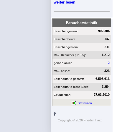
weiter lesen
Besucherstatistik
902.304
Besucher gesamt:
147
Besucher heute:
311
Besucher gestern:
1.212
Max. Besucher pro Tag:
2
gerade online:
323
max. online:
6.593.613
Seitenaufrufe gesamt:
7.254
Seitenaufrufe diese Seite:
27.03.2010
Counterstart:
Statistiken
Copyright © 2026 Frieder Harz