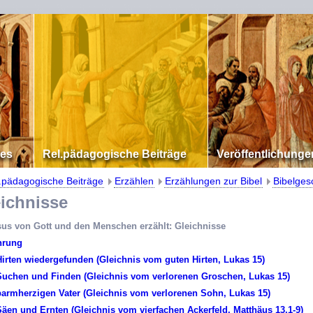
les
Rel.pädagogische Beiträge
Veröffentlichunge
.pädagogische Beiträge
Erzählen
Erzählungen zur Bibel
Bibelges
chnisse
sus von Gott und den Menschen erzählt: Gleichnisse
hrung
irten wiedergefunden (Gleichnis vom guten Hirten, Lukas 15)
Suchen und Finden (Gleichnis vom verlorenen Groschen, Lukas 15)
armherzigen Vater (Gleichnis vom verlorenen Sohn, Lukas 15)
äen und Ernten (Gleichnis vom vierfachen Ackerfeld, Matthäus 13,1-9)