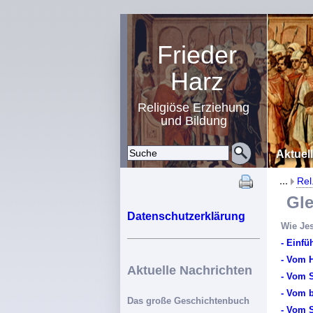
Frieder
Harz
Religiöse Erziehung
und Bildung
Aktuel
...
Rel
Glei
Datenschutzerklärung
Wie Je
- Einfü
- Vom H
Aktuelle Nachrichten
- Vom 
- Vom b
Das große Geschichtenbuch
- Vom S