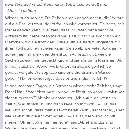
dem Verständnis der Kommunikation zwischen Gott und
Mensch nähern
Wieder ist es so weit. Die Zelte werden abgebrochen, die Vorräte
auf die Esel verstaut, der Aufbruch wird vorbereitet. So ist es, seit
Rahel denken kann. Sie weiß, dass ihr Vater, der Knecht bei
Abraham ist, heute besonders viel zu tun hat. Sie sucht sich ein
Plätzchen, wo sie trotz des Trubels um sie herum ungestört mit
ihren Tonfigürchen spielen kann. Sie spielt, wie Vater Abraham -
so nennen ihn alle - den Befehl zum Aufbruch gibt, wie die
Sachen zu-sammengepackt wird und sie alle dann losziehen. Auf
einmal stutzt sie: Woher weiß Vater Abraham eigentlich so
genau, wo gute Weideplätze sind und die Brunnen Wasser
geben? Hat er keine Angst, dass er uns in die Irre führt?
In den nächsten Tagen, als Abraham wieder mehr Zeit hat, fragt
Rahel ihn: „Vater Abra-ham", woher weißt du so genau, wohin wir
ziehen müssen?" Abraham antwortet: „Ich spüre es, wenn es
Zeit zum Aufbruch ist, und dann rede ich mit Gott." – „Ja, das
weiß ich schon, dass man zu Gott beten kann", sagt Rahel, „aber
wie kannst du die Antwort hören?" – „Es ist, wie wenn ich mit
meinen Ohren von innen her höre", sagt Abraham. „Es sind
Worte, die auf einmal in mir da sind, die in mir wachsen, und ich