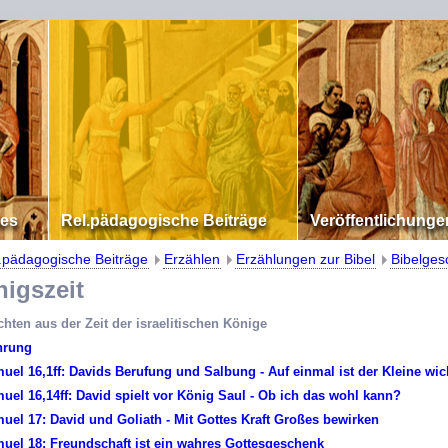
les
Rel.pädagogische Beiträge
Veröffentlichunge
.pädagogische Beiträge
Erzählen
Erzählungen zur Bibel
Bibelges
gszeit
hten aus der Zeit der israelitischen Könige
hrung
muel 16,1ff: Davids Berufung und Salbung - Auf einmal ist der Kleine wic
muel 16,14ff: David spielt vor König Saul - Ob ich das wohl kann?
muel 17: David und Goliath - Mit Gottes Kraft Großes bewirken
muel 18: Freundschaft ist ein wahres Gottesgeschenk