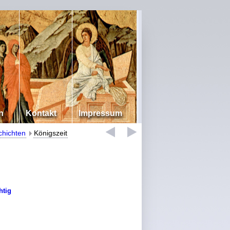
n
Kontakt
Impressum
chichten
Königszeit
htig