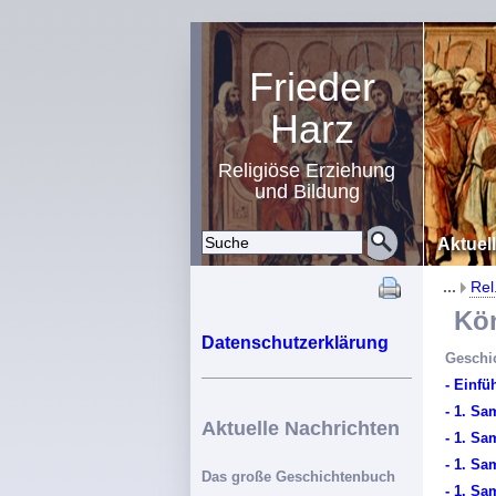
Frieder
Harz
Religiöse Erziehung
und Bildung
Aktuel
...
Rel
Köni
Datenschutzerklärung
Geschic
- Einfü
- 1. Sa
Aktuelle Nachrichten
- 1. Sa
- 1. Sa
Das große Geschichtenbuch
- 1. Sa