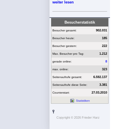
weiter lesen
Besucherstatistik
902.031
Besucher gesamt:
185
Besucher heute:
222
Besucher gestern:
1.212
Max. Besucher pro Tag:
8
gerade online:
323
max. online:
6.592.137
Seitenaufrufe gesamt:
3.381
Seitenaufrufe diese Seite:
27.03.2010
Counterstart:
Statistiken
Copyright © 2026 Frieder Harz