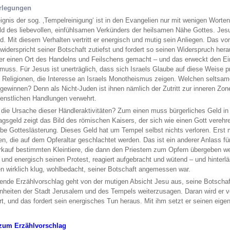
rlegungen
ignis der sog. ‚Tempelreinigung‘ ist in den Evangelien nur mit wenigen Worten
ld des liebevollen, einfühlsamen Verkünders der heilsamen Nähe Gottes. Jesus
d. Mit diesem Verhalten vertritt er energisch und mutig sein Anliegen. Das v
widerspricht seiner Botschaft zutiefst und fordert so seinen Widerspruch he
er einen Ort des Handelns und Feilschens gemacht – und das erweckt den E
muss. Für Jesus ist unerträglich, dass sich Israels Glaube auf diese Weise p
 Religionen, die Interesse an Israels Monotheismus zeigen. Welchen selts
r gewinnen? Denn als Nicht-Juden ist ihnen nämlich der Zutritt zur inneren Z
ienstlichen Handlungen verwehrt.
 die Ursache dieser Händleraktivitäten? Zum einen muss bürgerliches Geld 
tagsgeld zeigt das Bild des römischen Kaisers, der sich wie einen Gott verehr
obe Gotteslästerung. Dieses Geld hat um Tempel selbst nichts verloren. Erst
en, die auf dem Opferaltar geschlachtet werden. Das ist ein anderer Anlass fü
kauf bestimmten Kleintiere, die dann den Priestern zum Opfern übergeben we
h und energisch seinen Protest, reagiert aufgebracht und wütend – und hinter
en wirklich klug, wohlbedacht, seiner Botschaft angemessen war.
gende Erzählvorschlag geht von der mutigen Absicht Jesu aus, seine Botscha
heiten der Stadt Jerusalem und des Tempels weiterzusagen. Daran wird er 
rt, und das fordert sein energisches Tun heraus. Mit ihm setzt er seinen ei
 zum Erzählvorschlag