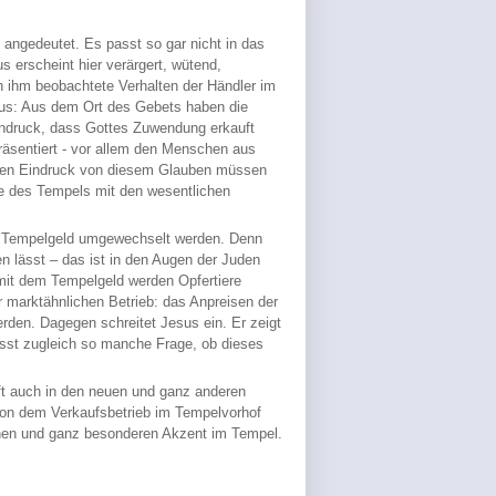
 angedeutet. Es passt so gar nicht in das
 erscheint hier verärgert, wütend,
on ihm beobachtete Verhalten der Händler im
raus: Aus dem Ort des Gebets haben die
indruck, dass Gottes Zuwendung erkauft
räsentiert - vor allem den Menschen aus
amen Eindruck von diesem Glauben müssen
one des Tempels mit den wesentlichen
in Tempelgeld umgewechselt werden. Denn
en lässt – das ist in den Augen der Juden
 mit dem Tempelgeld werden Opfertiere
r marktähnlichen Betrieb: das Anpreisen der
rden. Dagegen schreitet Jesus ein. Er zeigt
lässt zugleich so manche Frage, ob dieses
ft auch in den neuen und ganz anderen
von dem Verkaufsbetrieb im Tempelvorhof
genen und ganz besonderen Akzent im Tempel.