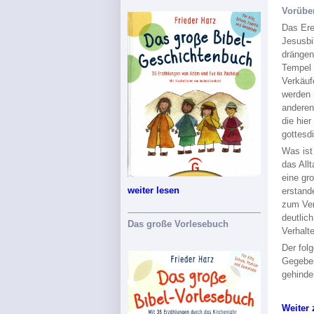
Vorübe
Das Ere
Jesusbi
drängen
Tempel 
Verkäuf
werden 
anderen
die hie
gottesd
Was ist
das All
eine gr
weiter lesen
erstand
zum Ver
deutlic
Das große Vorlesebuch
Verhalt
Der fol
Gegeben
gehinde
Weiter