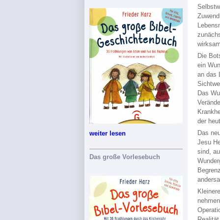
Selbstw
Zuwendu
Lebensmu
zunächs
wirksam
Die Bot
ein Wun
an das 
Sichtwe
Das Wun
Verände
Krankhe
der heu
Das neu
weiter lesen
Jesu He
sind, a
Das große Vorlesebuch
Wunderg
Begrenz
andersa
Kleiner
nehmen 
Operati
Realitä