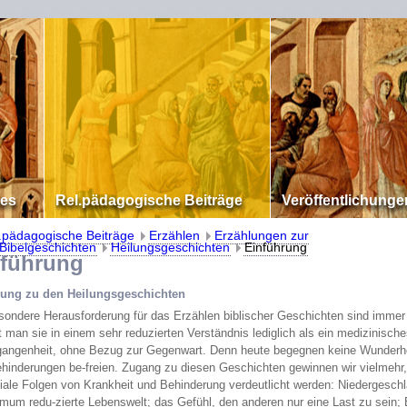
les
Rel.pädagogische Beiträge
Veröffentlichunge
.pädagogische Beiträge
Erzählen
Erzählungen zur
Bibelgeschichten
Heilungsgeschichten
Einführung
ührung
rung zu den Heilungsgeschichten
sondere Herausforderung für das Erzählen biblischer Geschichten sind immer
t man sie in einem sehr reduzierten Verständnis lediglich als ein medizinis
gangenheit, ohne Bezug zur Gegenwart. Denn heute begegnen keine Wunderhe
ehinderungen be-freien. Zugang zu diesen Geschichten gewinnen wir vielmeh
iale Folgen von Krankheit und Behinderung verdeutlicht werden: Niedergeschla
imum redu-zierte Lebenswelt; das Gefühl, den anderen nur eine Last zu sein; E