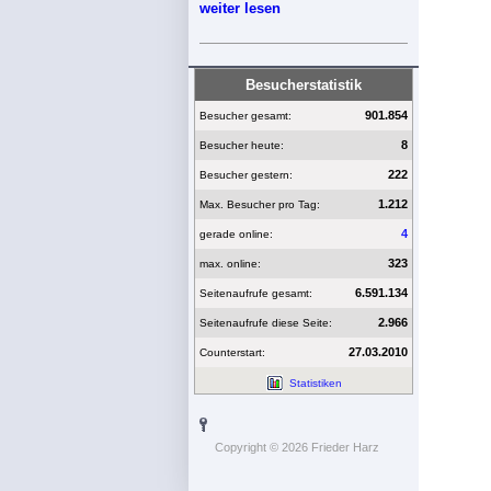
weiter lesen
Besucherstatistik
901.854
Besucher gesamt:
8
Besucher heute:
222
Besucher gestern:
1.212
Max. Besucher pro Tag:
4
gerade online:
323
max. online:
6.591.134
Seitenaufrufe gesamt:
2.966
Seitenaufrufe diese Seite:
27.03.2010
Counterstart:
Statistiken
Copyright © 2026 Frieder Harz