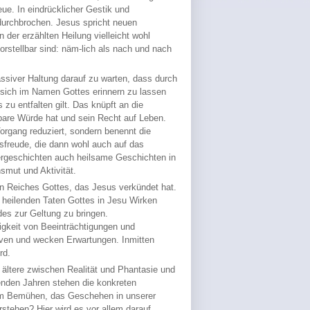
ue. In eindrücklicher Gestik und
durchbrochen. Jesus spricht neuen
 der erzählten Heilung vielleicht wohl
rstellbar sind: näm-lich als nach und nach
assiver Haltung darauf zu warten, dass durch
sich im Namen Gottes erinnern zu lassen
zu entfalten gilt. Das knüpft an die
bare Würde hat und sein Recht auf Leben.
rgang reduziert, sondern benennt die
sfreude, die dann wohl auch auf das
ergeschichten auch heilsame Geschichten in
smut und Aktivität.
n Reiches Gottes, das Jesus verkündet hat.
heilenden Taten Gottes in Jesu Wirken
des zur Geltung zu bringen.
gkeit von Beeinträchtigungen und
ven und wecken Erwartungen. Inmitten
rd.
e ältere zwischen Realität und Phantasie und
nden Jahren stehen die konkreten
dem Bemühen, das Geschehen in unserer
tehen? Hier wird es vor allem darauf