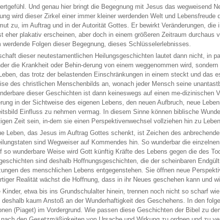
ertgefühl. Und genau hier bringt die Begegnung mit Jesus das wegweisend Ne
ng wird dieser Zirkel einer immer kleiner werdenden Welt und Lebensfreude 
t zu, im Auftrag und in der Autorität Gottes. Er bewirkt Veränderungen, die in
t eher plakativ erscheinen, aber doch in einem größeren Zeitraum durchaus vo
 werdende Folgen dieser Begegnung, dieses Schlüsselerlebnisses.
schaft dieser neutestamentlichen Heilungsgeschichten lautet dann nicht, in p
der die Krankheit oder Behin-derung von einem weggenommen wird, sondern 
Leben, das trotz der belastenden Einschränkungen in einem steckt und das es 
ise des christlichen Menschenbilds an, wonach jeder Mensch seine unantast
derbare dieser Geschichten ist dann keineswegs auf einen me-dizinischen Vo
rung in der Sichtweise des eigenen Lebens, den neuen Aufbruch, neue Leben
itsbild Einfluss zu nehmen vermag. In diesem Sinne können biblische Wund
tigen Zeit sein, in-dem sie einen Perspektivenwechsel vollziehen hin zu Leben
e Leben, das Jesus im Auftrag Gottes schenkt, ist Zeichen des anbrechende
ilungstaten sind Wegweiser auf Kommendes hin. So wunderbar die einzelnen 
uf so wunderbare Weise wird Gott künftig Kräfte des Lebens gegen die des To
eschichten sind deshalb Hoffnungsgeschichten, die der scheinbaren Endgülti
ungen des menschlichen Lebens entgegenstehen. Sie öffnen neue Perspekti
rtiger Realität wächst die Hoffnung, dass in ihr Neues geschehen kann und wi
e Kinder, etwa bis ins Grundschulalter hinein, trennen noch nicht so scharf wi
deshalb kaum Anstoß an der Wunderhaftigkeit des Geschehens. In den folge
onen (Piaget) im Vordergrund. Wie passen diese Geschichten der Bibel zu 
t nach den Gesetzmäßigkeiten von Ursache und Wirkung zu ordnen und zu vers