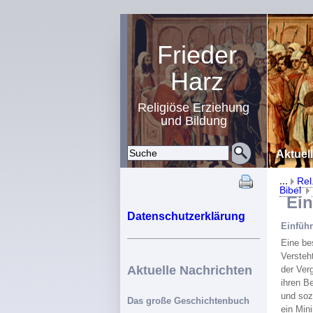
Frieder
Harz
Religiöse Erziehung
und Bildung
Aktuel
...
Rel
Bibel
Einf
Datenschutzerklärung
Einfüh
Eine be
Versteh
Aktuelle Nachrichten
der Ver
ihren B
und soz
Das große Geschichtenbuch
ein Min