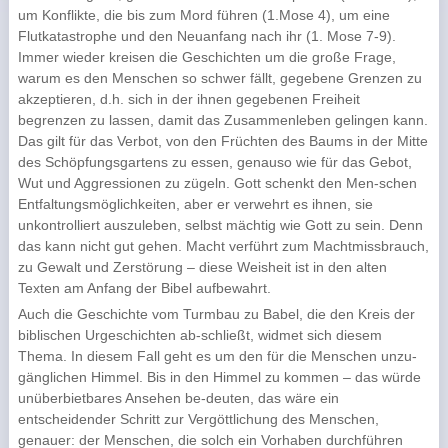
um Konflikte, die bis zum Mord führen (1.Mose 4), um eine
Flutkatastrophe und den Neuanfang nach ihr (1. Mose 7-9).
Immer wieder kreisen die Geschichten um die große Frage,
warum es den Menschen so schwer fällt, gegebene Grenzen zu
akzeptieren, d.h. sich in der ihnen gegebenen Freiheit
begrenzen zu lassen, damit das Zusammenleben gelingen kann.
Das gilt für das Verbot, von den Früchten des Baums in der Mitte
des Schöpfungsgartens zu essen, genauso wie für das Gebot,
Wut und Aggressionen zu zügeln. Gott schenkt den Men-schen
Entfaltungsmöglichkeiten, aber er verwehrt es ihnen, sie
unkontrolliert auszuleben, selbst mächtig wie Gott zu sein. Denn
das kann nicht gut gehen. Macht verführt zum Machtmissbrauch,
zu Gewalt und Zerstörung – diese Weisheit ist in den alten
Texten am Anfang der Bibel aufbewahrt.
Auch die Geschichte vom Turmbau zu Babel, die den Kreis der
biblischen Urgeschichten ab-schließt, widmet sich diesem
Thema. In diesem Fall geht es um den für die Menschen unzu-
gänglichen Himmel. Bis in den Himmel zu kommen – das würde
unüberbietbares Ansehen be-deuten, das wäre ein
entscheidender Schritt zur Vergöttlichung des Menschen,
genauer: der Menschen, die solch ein Vorhaben durchführen