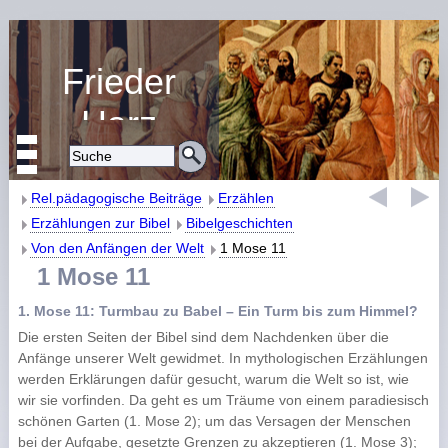
Frieder
Harz
Religiöse Erziehung
und Bildung
Rel.pädagogische Beiträge
Erzählen
Erzählungen zur Bibel
Bibelgeschichten
Von den Anfängen der Welt
1 Mose 11
1 Mose 11
1. Mose 11: Turmbau zu Babel – Ein Turm bis zum Himmel?
Die ersten Seiten der Bibel sind dem Nachdenken über die
Anfänge unserer Welt gewidmet. In mythologischen Erzählungen
werden Erklärungen dafür gesucht, warum die Welt so ist, wie
wir sie vorfinden. Da geht es um Träume von einem paradiesisch
schönen Garten (1. Mose 2); um das Versagen der Menschen
bei der Aufgabe, gesetzte Grenzen zu akzeptieren (1. Mose 3);