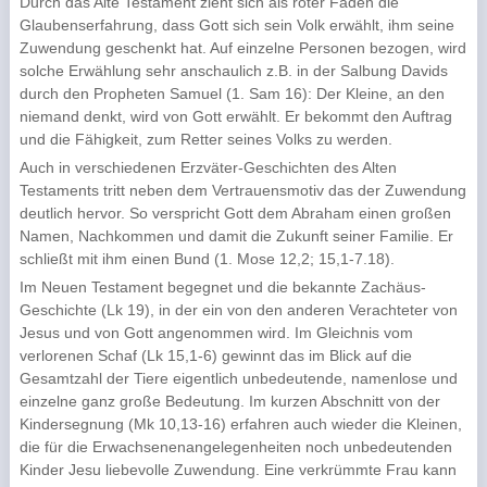
Durch das Alte Testament zieht sich als roter Faden die
Glaubenserfahrung, dass Gott sich sein Volk erwählt, ihm seine
Zuwendung geschenkt hat. Auf einzelne Personen bezogen, wird
solche Erwählung sehr anschaulich z.B. in der Salbung Davids
durch den Propheten Samuel (1. Sam 16): Der Kleine, an den
niemand denkt, wird von Gott erwählt. Er bekommt den Auftrag
und die Fähigkeit, zum Retter seines Volks zu werden.
Auch in verschiedenen Erzväter-Geschichten des Alten
Testaments tritt neben dem Vertrauensmotiv das der Zuwendung
deutlich hervor. So verspricht Gott dem Abraham einen großen
Namen, Nachkommen und damit die Zukunft seiner Familie. Er
schließt mit ihm einen Bund (1. Mose 12,2; 15,1-7.18).
Im Neuen Testament begegnet und die bekannte Zachäus-
Geschichte (Lk 19), in der ein von den anderen Verachteter von
Jesus und von Gott angenommen wird. Im Gleichnis vom
verlorenen Schaf (Lk 15,1-6) gewinnt das im Blick auf die
Gesamtzahl der Tiere eigentlich unbedeutende, namenlose und
einzelne ganz große Bedeutung. Im kurzen Abschnitt von der
Kindersegnung (Mk 10,13-16) erfahren auch wieder die Kleinen,
die für die Erwachsenenangelegenheiten noch unbedeutenden
Kinder Jesu liebevolle Zuwendung. Eine verkrümmte Frau kann