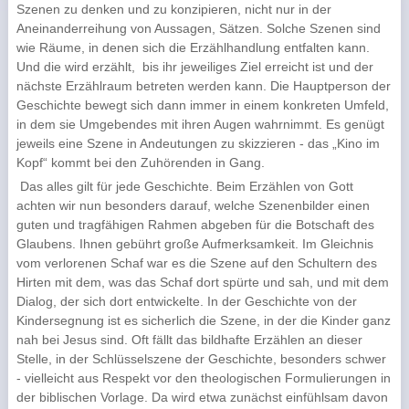
Szenen zu denken und zu konzipieren, nicht nur in der
Aneinanderreihung von Aussagen, Sätzen. Solche Szenen sind
wie Räume, in denen sich die Erzählhandlung entfalten kann.
Und die wird erzählt,
bis ihr jeweiliges Ziel erreicht ist und der
nächste Erzählraum betreten werden kann. Die Hauptperson der
Geschichte bewegt sich dann immer in einem konkreten Umfeld,
in dem sie Umgebendes mit ihren Augen wahrnimmt. Es genügt
jeweils eine Szene in Andeutungen zu skizzieren - das „Kino im
Kopf“ kommt bei den Zuhörenden in Gang.
Das alles gilt für jede Geschichte. Beim Erzählen von Gott
achten wir nun besonders darauf, welche Szenenbilder einen
guten und tragfähigen Rahmen abgeben für die Botschaft des
Glaubens. Ihnen gebührt große Aufmerksamkeit. Im Gleichnis
vom verlorenen Schaf war es die Szene auf den Schultern des
Hirten mit dem, was das Schaf dort spürte und sah, und mit dem
Dialog, der sich dort entwickelte. In der Geschichte von der
Kindersegnung ist es sicherlich die Szene, in der die Kinder ganz
nah bei Jesus sind. Oft fällt das bildhafte Erzählen an dieser
Stelle, in der Schlüsselszene der Geschichte, besonders schwer
- vielleicht aus Respekt vor den theologischen Formulierungen in
der biblischen Vorlage. Da wird etwa zunächst einfühlsam davon