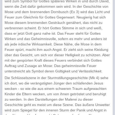
wird zum Symbol für Gottes späteres Wirken in und durch David,
wenn die Zeit dafür gekommen sein wird. In der Geschichte von
Mose und dem brennenden Dornbusch (Ex 3) wird das Licht und
Feuer zum Gleichnis für Gottes Gegenwart. Neugierig hat sich
Mose diesem brennenden Gesträuch genähert, das nicht zu
verbrennen scheint. Er hört Gottes Stimme in sich und weiß,
dass er jetzt Gott ganz nahe ist. Das Feuer steht für Gottes
Wirken und das Geheimnisvolle, sofern es mehr und anders ist
als jede irdische Wirksamkeit. Diese Nähe, die Mose in dem
Feuer spürt, macht ihm auch Angst. Er zieht sich seine Kleidung
über das Gesicht, um sich vor dieser Helligkeit zu schützen. Aber
mit der gespürten Kraft dieses Feuers verbindet sich Gottes
Auftrag und Zusage an Mose: Das geheimnisvolle Feuer
unterstreicht als Symbol deren Gültigkeit und Verlässlichkeit.
Die Schlüsselszene in der Sturmstillungsgeschichte (Mk 4) sehe
ich dort, wo die verängstigten Jünger den schlafenden Jesus
wecken - so wie die aus einem schweren Traum aufgewachten
Kinder die Eltern wecken, um von ihnen getröstet und beruhigt
zu werden. In den Darstellungen der Malerei zu dieser
Geschichte geht es meist um diese Szene. Das äußere Unwetter
wird zum Spiegel für den inneren Sturm der Panik und Angst in