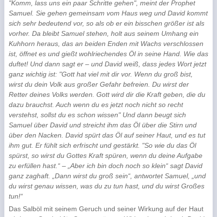
"Komm, lass uns ein paar Schritte gehen", meint der Prophet
Samuel. Sie gehen gemeinsam vom Haus weg und David kommt
sich sehr bedeutend vor, so als ob er ein bisschen größer ist als
vorher. Da bleibt Sa­muel stehen, holt aus seinem Umhang ein
Kuhhorn heraus, das an beiden Enden mit Wachs ver­schlossen
ist, öffnet es und gießt wohlriechendes Öl in seine Hand. Wie das
duftet! Und dann sagt er – und David weiß, dass jedes Wort jetzt
ganz wichtig ist: "Gott hat viel mit dir vor. Wenn du groß bist,
wirst du dein Volk aus großer Gefahr befreien. Du wirst der
Retter deines Volks werden. Gott wird dir die Kraft geben, die du
dazu brauchst. Auch wenn du es jetzt noch nicht so recht
verstehst, sollst du es schon wissen" Und dann beugt sich
Samuel über David und streicht ihm das Öl über die Stirn und
über den Nacken. David spürt das Öl auf seiner Haut, und es tut
ihm gut. Er fühlt sich erfrischt und gestärkt. "So wie du das Öl
spürst, so wirst du Gottes Kraft spüren, wenn du deine Aufgabe
zu erfüllen hast.“ – „Aber ich bin doch noch so klein“ sagt David
ganz zaghaft. „Dann wirst du groß sein“, antwortet Samuel, „und
du wirst genau wissen, was du zu tun hast, und du wirst Großes
tun!“
Das Salböl mit seinem Geruch und seiner Wirkung auf der Haut