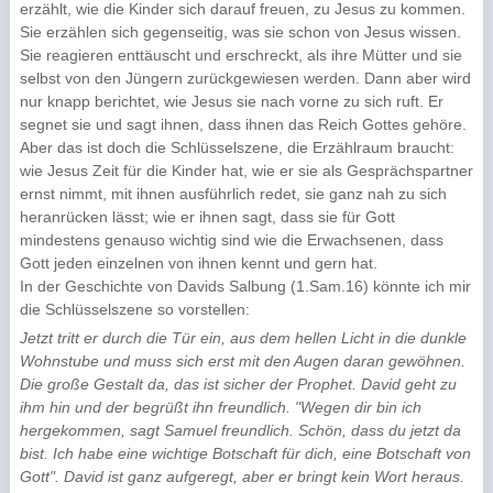
erzählt, wie die Kinder sich darauf freuen, zu Jesus zu kommen.
Sie erzählen sich gegenseitig, was sie schon von Jesus wissen.
Sie reagieren enttäuscht und erschreckt, als ihre Mütter und sie
selbst von den Jüngern zurückgewiesen werden. Dann aber wird
nur knapp berichtet, wie Jesus sie nach vorne zu sich ruft. Er
segnet sie und sagt ihnen, dass ihnen das Reich Gottes gehöre.
Aber das ist doch die Schlüsselszene, die Erzählraum braucht:
wie Jesus Zeit für die Kinder hat, wie er sie als Gesprächspartner
ernst nimmt, mit ihnen ausführlich redet, sie ganz nah zu sich
heranrücken lässt; wie er ihnen sagt, dass sie für Gott
mindestens genauso wichtig sind wie die Erwachsenen, dass
Gott jeden einzelnen von ihnen kennt und gern hat.
In der Geschichte von Davids Salbung (1.Sam.16) könnte ich mir
die Schlüsselszene so vorstellen:
Jetzt tritt er durch die Tür ein, aus dem hellen Licht in die dunkle
Wohnstube und muss sich erst mit den Augen daran gewöhnen.
Die große Gestalt da, das ist sicher der Prophet. David geht zu
ihm hin und der begrüßt ihn freundlich. "Wegen dir bin ich
hergekommen, sagt Samuel freundlich. Schön, dass du jetzt da
bist. Ich habe eine wichtige Botschaft für dich, eine Botschaft von
Gott". David ist ganz aufgeregt, aber er bringt kein Wort heraus.