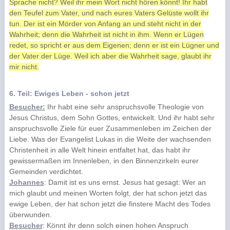
Sprache nicht? Weil ihr mein Wort nicht hören könnt! Ihr habt
den Teufel zum Vater, und nach eures Vaters Gelüste wollt ihr
tun. Der ist ein Mörder von Anfang an und steht nicht in der
Wahrheit; denn die Wahrheit ist nicht in ihm. Wenn er Lügen
redet, so spricht er aus dem Eigenen; denn er ist ein Lügner und
der Vater der Lüge. Weil ich aber die Wahrheit sage, glaubt ihr
mir nicht.
6. Teil: Ewiges Leben - schon jetzt
Besucher:
Ihr habt eine sehr anspruchsvolle Theologie von
Jesus Christus, dem Sohn Gottes, entwickelt. Und ihr habt sehr
anspruchsvolle Ziele für euer Zusammenleben im Zeichen der
Liebe. Was der Evangelist Lukas in die Weite der wachsenden
Christenheit in alle Welt hinein entfaltet hat, das habt ihr
gewissermaßen im Innenleben, in den Binnenzirkeln eurer
Gemeinden verdichtet.
Johannes
: Damit ist es uns ernst. Jesus hat gesagt: Wer an
mich glaubt und meinen Worten folgt, der hat schon jetzt das
ewige Leben, der hat schon jetzt die finstere Macht des Todes
überwunden.
Besucher
: Könnt ihr denn solch einen hohen Anspruch