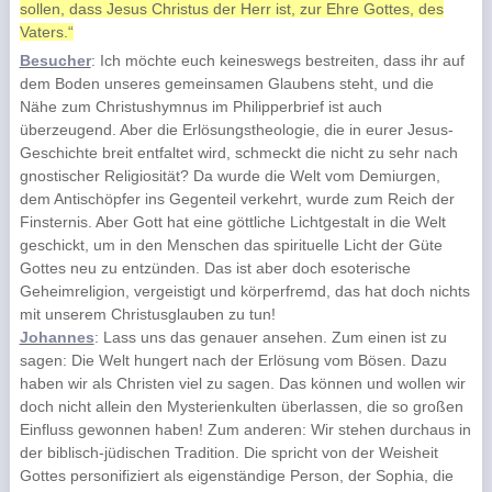
sollen, dass Jesus Christus der Herr ist, zur Ehre Gottes, des
Vaters.“
Besucher
: Ich möchte euch keineswegs bestreiten, dass ihr auf
dem Boden unseres gemeinsamen Glaubens steht, und die
Nähe zum Christushymnus im Philipperbrief ist auch
überzeugend. Aber die Erlösungstheologie, die in eurer Jesus-
Geschichte breit entfaltet wird, schmeckt die nicht zu sehr nach
gnostischer Religiosität? Da wurde die Welt vom Demiurgen,
dem Antischöpfer ins Gegenteil verkehrt, wurde zum Reich der
Finsternis. Aber Gott hat eine göttliche Lichtgestalt in die Welt
geschickt, um in den Menschen das spirituelle Licht der Güte
Gottes neu zu entzünden. Das ist aber doch esoterische
Geheimreligion, vergeistigt und körperfremd, das hat doch nichts
mit unserem Christusglauben zu tun!
Johannes
: Lass uns das genauer ansehen. Zum einen ist zu
sagen: Die Welt hungert nach der Erlösung vom Bösen. Dazu
haben wir als Christen viel zu sagen. Das können und wollen wir
doch nicht allein den Mysterienkulten überlassen, die so großen
Einfluss gewonnen haben! Zum anderen: Wir stehen durchaus in
der biblisch-jüdischen Tradition. Die spricht von der Weisheit
Gottes personifiziert als eigenständige Person, der Sophia, die