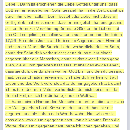
Liebe... Darin ist erschienen die Liebe Gottes unter uns, dass
Gott seinen eingebornen Sohn gesandt hat in die Welt, damit wir
durch ihn leben sollen. Darin besteht die Liebe: nicht dass wir
Gott geliebt haben, sondern dass er uns geliebt hat und gesandt
seinen Sohn zur Versöhnung für unsre Sünden. hr Lieben, hat
uns Gott so geliebt, so sollen wir uns auch untereinander lieben.
17,1ff:
So redete Jesus und hob seine Augen auf zum Himmel
und sprach: Vater, die Stunde ist da: verherrliche deinen Sohn,
damit der Sohn dich verherrliche; denn du hast ihm Macht
gegeben über alle Menschen, damit er das ewige Leben gebe
allen, die du ihm gegeben hast. Das ist aber das ewige Leben,
dass sie dich, der du allein wahrer Gott bist, und den du gesandt
hast, Jesus Christus, erkennen. Ich habe dich verherrlicht auf
Erden und das Werk vollendet, das du mir gegeben hast, damit
ich es tue. Und nun, Vater, verherrliche du mich bei dir mit der
Herrlichkeit, die ich bei dir hatte, ehe die Welt war.
Ich habe deinen Namen den Menschen offenbart, die du mir aus
der Welt gegeben hast. Sie waren dein und du hast sie mir
gegeben, und sie haben dein Wort bewahrt. Nun wissen sie,
dass alles, was du mir gegeben hast, von dir kommt. Denn die
Worte, die du mir gegeben hast, habe ich ihnen gegeben, und