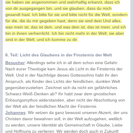
sie haben sie angenommen und wahrhaftig erkannt, dass ich
von dir ausgegangen bin, und sie glauben, dass du mich
gesandt hast. Ich bitte für sie und bitte nicht für die Welt, sondern
für die, die du mir gegeben hast; denn sie sind dein.Und alles,
was mein ist, das ist dein, und was dein ist, das ist mein; und ich
bin in ihnen verherrlicht. Ich bin nicht mehr in der Welt; sie aber
sind in der Welt, und ich komme zu dir.
6. Teil: Licht des Glaubens in der Finsternis der Welt
Besucher
: Allerdings sehe ich in all dem schon eine Gefahr:
Nach eurer Theologie kam Jesus als Licht in die Finsternis der
Welt. Und in der Nachfolge dieses Gottessohns habt ihr den
Anspruch, als Kinder des Lichts der feindlichen, dunklen Welt
gegenüberzustehen. Zeichnet sich da nicht ein gefährliches
Schwarz-Weiß-Denken ab? Ihr habt zwar dem gnostischen
Erlösungsmythos widerstanden, aber nicht der Abschottung von
der Welt als der feindlichen Macht der Finsternis.
Johannes
: Wir setzen da ganz bewusst unseren Akzent, der uns
Christen davor bewahren soll, in der Welt aufzugehen, weltlich
zu werden, unsere Identität als Gemeinschaft in Glaube, Liebe
und Hoffnung zu verlieren. Wir werden doch auch in Zukunft