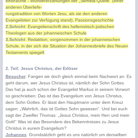
einbrachte - Wundererzählungen der „Semeia-Quelle“ (einer
anderen Überliefe-
rungstradition von Worten Jesu, als sie den anderen
Evangelisten zur Verfügung stand), Passionsgeschichte
2.Schicht
: Evangelienschrift des hellenistisch-jüdischen
Theologen aus der johanneischen Schule
3.Schicht
: Redaktion, vorgenommen in der johanneischen
Schule, in der sich die Situation der Johannesbriefe des Neuen
Testaments spiegelt
2. Teil: Jesus Christus, der Erlöser
Besucher
: Fangen wir doch gleich einmal beim Nachwort an: Es
geht darum, wer Jesus Christus ist, nämlich der Sohn Gottes.
Das hat ja auch schon der Evangelist Markus in seinem Vorwort
so geschrieben: Das ist das Evangelium von Jesus Christus,
dem Sohn Gottes. Er lässt den Hauptmann unter dem Kreuz
sagen: „Wahrlich, das ist Gottes Sohn gewesen“. Und bei euch
sagt der Zweifler Thomas: „Jesus Christus, mein Herr und mein
Gott!“ Was ist das Besondere des Bekenntnisses zu Jesus
Christus in eurem Evangelium?
Johannes
: Grundsätzlich geht es uns natürlich um denselben