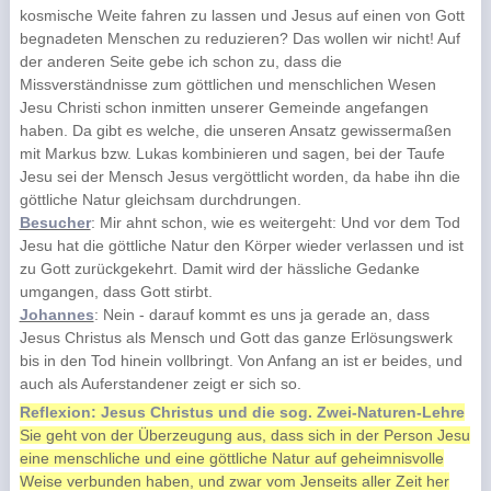
kosmische Weite fahren zu lassen und Jesus auf einen von Gott
begnadeten Menschen zu reduzieren? Das wollen wir nicht! Auf
der anderen Seite gebe ich schon zu, dass die
Missverständnisse zum göttlichen und menschlichen Wesen
Jesu Christi schon inmitten unserer Gemeinde angefangen
haben. Da gibt es welche, die unseren Ansatz gewissermaßen
mit Markus bzw. Lukas kombinieren und sagen, bei der Taufe
Jesu sei der Mensch Jesus vergöttlicht worden, da habe ihn die
göttliche Natur gleichsam durchdrungen.
Besucher
: Mir ahnt schon, wie es weitergeht: Und vor dem Tod
Jesu hat die göttliche Natur den Körper wieder verlassen und ist
zu Gott zurückgekehrt. Damit wird der hässliche Gedanke
umgangen, dass Gott stirbt.
Johannes
: Nein - darauf kommt es uns ja gerade an, dass
Jesus Christus als Mensch und Gott das ganze Erlösungswerk
bis in den Tod hinein vollbringt. Von Anfang an ist er beides, und
auch als Auferstandener zeigt er sich so.
Reflexion: Jesus Christus und die sog. Zwei-Naturen-Lehre
Sie geht von der Überzeugung aus, dass sich in der Person Jesu
eine menschliche und eine göttliche Natur auf geheimnisvolle
Weise verbunden haben, und zwar vom Jenseits aller Zeit her