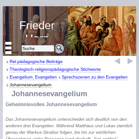
Frieder
Harz
Religiöse Erziehung
und Bildung
Rel.pädagogische Beiträge
Theologisch-religionspädagogische Stichworte
Evangelium, Evangelien
Sprechszenen zu den Evangelien
Johannesevangelium
Johannesevangelium
Geheimnisvolles Johannesevangelium
Das Johannesevangelium unterscheidet sich deutlich von den
anderen drei Evangelien. Während Matthäus und Lukas ziemlich
genau der Markus-Struktur folgen, bis hin zur wörtlichen
Übernahmen vieler Passagen (und deshalb „Syn-optiker“ -