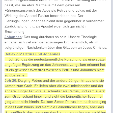
passt, wie sie etwa Matthäus mit dem gewissen
Führungsanspruch des Apostels Petrus und Lukas mit der
Wirkung des Apostel Paulus beschrieben hat. Der
Lieblingsjünger Johannes bleibt dem gegenüber in vornehmer
Zurückhaltung, tritt als Apostel eigentlich gar nicht in
Erscheinung.
Johannes
: Das mag durchaus so sein. Unsere Theologie
entfaltet sich viel weniger sozusagen kirchenamtlich, als im
tiefgründigen Nachdenken über den Glauben an Jesus Christus.
Reflexion: Petrus und Johannes
In Joh 20, das die neutestamentliche Forschung als eine später
angefügte Ergänzung an das Johannesevangelium erkannt hat,
ist ein gewisser Wettstreit zwischen Petrus und Johannes nicht
zu übersehen.
Joh 20
: Da ging Petrus und der andere Jünger hinaus und sie
kamen zum Grab. Es liefen aber die zwei miteinander und der
andere Jünger lief voraus, schneller als Petrus, und kam zuerst
zum Grab, schaut hinein und sieht die Leinentücher liegen; er
ging aber nicht hinein. Da kam Simon Petrus ihm nach und ging
in das Grab hinein und sieht die Leinentücher liegen, aber das
Schweißtuch, das Jesus um das Haupt gebunden war, nicht bei