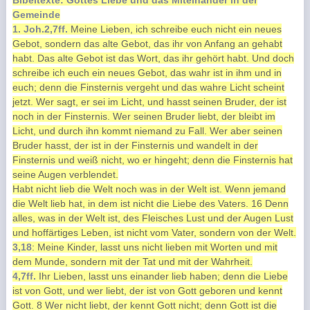
Bibeltexte: Gottes Liebe und das Miteinander in der
Gemeinde
1. Joh.2,7ff.
Meine Lieben, ich schreibe euch nicht ein neues
Gebot, sondern das alte Gebot, das ihr von Anfang an gehabt
habt. Das alte Gebot ist das Wort, das ihr gehört habt. Und doch
schreibe ich euch ein neues Gebot, das wahr ist in ihm und in
euch; denn die Finsternis vergeht und das wahre Licht scheint
jetzt. Wer sagt, er sei im Licht, und hasst seinen Bruder, der ist
noch in der Finsternis. Wer seinen Bruder liebt, der bleibt im
Licht, und durch ihn kommt niemand zu Fall. Wer aber seinen
Bruder hasst, der ist in der Finsternis und wandelt in der
Finsternis und weiß nicht, wo er hingeht; denn die Finsternis hat
seine Augen verblendet.
Habt nicht lieb die Welt noch was in der Welt ist. Wenn jemand
die Welt lieb hat, in dem ist nicht die Liebe des Vaters. 16 Denn
alles, was in der Welt ist, des Fleisches Lust und der Augen Lust
und hoffärtiges Leben, ist nicht vom Vater, sondern von der Welt.
3,18
: Meine Kinder, lasst uns nicht lieben mit Worten und mit
dem Munde, sondern mit der Tat und mit der Wahrheit.
4,7ff.
Ihr Lieben, lasst uns einander lieb haben; denn die Liebe
ist von Gott, und wer liebt, der ist von Gott geboren und kennt
Gott. 8 Wer nicht liebt, der kennt Gott nicht; denn Gott ist die