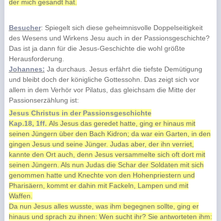
der mich gesandt hat.
Besucher
: Spiegelt sich diese geheimnisvolle Doppelseitigkeit
des Wesens und Wirkens Jesu auch in der Passionsgeschichte?
Das ist ja dann für die Jesus-Geschichte die wohl größte
Herausforderung.
Johannes:
Ja durchaus. Jesus erfährt die tiefste Demütigung
und bleibt doch der königliche Gottessohn. Das zeigt sich vor
allem in dem Verhör vor Pilatus, das gleichsam die Mitte der
Passionserzählung ist:
Jesus Christus in der Passionsgeschichte
Kap.18, 1ff.
Als Jesus das geredet hatte, ging er hinaus mit
seinen Jüngern über den Bach Kidron; da war ein Garten, in den
gingen Jesus und seine Jünger. Judas aber, der ihn verriet,
kannte den Ort auch, denn Jesus versammelte sich oft dort mit
seinen Jüngern. Als nun Judas die Schar der Soldaten mit sich
genommen hatte und Knechte von den Hohenpriestern und
Pharisäern, kommt er dahin mit Fackeln, Lampen und mit
Waffen.
Da nun Jesus alles wusste, was ihm begegnen sollte, ging er
hinaus und sprach zu ihnen: Wen sucht ihr? Sie antworteten ihm: