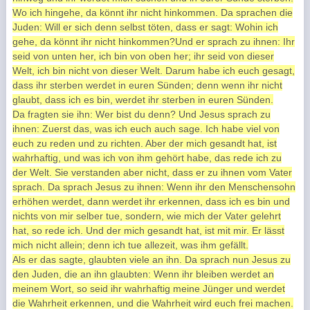
Wo ich hingehe, da könnt ihr nicht hinkommen. Da sprachen die
Juden: Will er sich denn selbst töten, dass er sagt: Wohin ich
gehe, da könnt ihr nicht hinkommen?Und er sprach zu ihnen: Ihr
seid von unten her, ich bin von oben her; ihr seid von dieser
Welt, ich bin nicht von dieser Welt. Darum habe ich euch gesagt,
dass ihr sterben werdet in euren Sünden; denn wenn ihr nicht
glaubt, dass ich es bin, werdet ihr sterben in euren Sünden.
Da fragten sie ihn: Wer bist du denn? Und Jesus sprach zu
ihnen: Zuerst das, was ich euch auch sage. Ich habe viel von
euch zu reden und zu richten. Aber der mich gesandt hat, ist
wahrhaftig, und was ich von ihm gehört habe, das rede ich zu
der Welt. Sie verstanden aber nicht, dass er zu ihnen vom Vater
sprach. Da sprach Jesus zu ihnen: Wenn ihr den Menschensohn
erhöhen werdet, dann werdet ihr erkennen, dass ich es bin und
nichts von mir selber tue, sondern, wie mich der Vater gelehrt
hat, so rede ich. Und der mich gesandt hat, ist mit mir. Er lässt
mich nicht allein; denn ich tue allezeit, was ihm gefällt.
Als er das sagte, glaubten viele an ihn. Da sprach nun Jesus zu
den Juden, die an ihn glaubten: Wenn ihr bleiben werdet an
meinem Wort, so seid ihr wahrhaftig meine Jünger und werdet
die Wahrheit erkennen, und die Wahrheit wird euch frei machen.