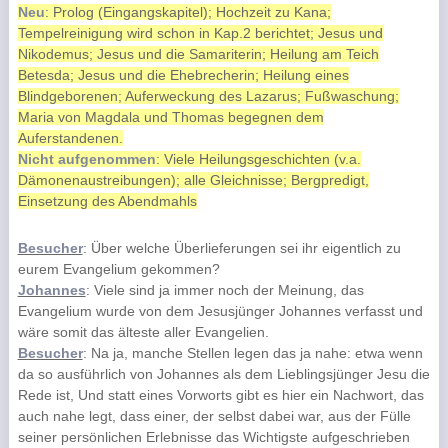
Neu
: Prolog (Eingangskapitel); Hochzeit zu Kana;
Tempelreinigung wird schon in Kap.2 berichtet; Jesus und
Nikodemus; Jesus und die Samariterin; Heilung am Teich
Betesda; Jesus und die Ehebrecherin; Heilung eines
Blindgeborenen; Auferweckung des Lazarus; Fußwaschung;
Maria von Magdala und Thomas begegnen dem
Auferstandenen.
Nicht aufgenommen
: Viele Heilungsgeschichten (v.a.
Dämonenaustreibungen); alle Gleichnisse; Bergpredigt,
Einsetzung des Abendmahls
Besucher
: Über welche Überlieferungen sei ihr eigentlich zu
eurem Evangelium gekommen?
Johannes
: Viele sind ja immer noch der Meinung, das
Evangelium wurde von dem Jesusjünger Johannes verfasst und
wäre somit das älteste aller Evangelien.
Besucher
: Na ja, manche Stellen legen das ja nahe: etwa wenn
da so ausführlich von Johannes als dem Lieblingsjünger Jesu die
Rede ist, Und statt eines Vorworts gibt es hier ein Nachwort, das
auch nahe legt, dass einer, der selbst dabei war, aus der Fülle
seiner persönlichen Erlebnisse das Wichtigste aufgeschrieben