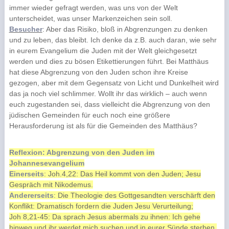
immer wieder gefragt werden, was uns von der Welt
unterscheidet, was unser Markenzeichen sein soll.
Besucher
: Aber das Risiko, bloß in Abgrenzungen zu denken
und zu leben, das bleibt. Ich denke da z.B. auch daran, wie sehr
in eurem Evangelium die Juden mit der Welt gleichgesetzt
werden und dies zu bösen Etikettierungen führt. Bei Matthäus
hat diese Abgrenzung von den Juden schon ihre Kreise
gezogen, aber mit dem Gegensatz von Licht und Dunkelheit wird
das ja noch viel schlimmer. Wollt ihr das wirklich – auch wenn
euch zugestanden sei, dass vielleicht die Abgrenzung von den
jüdischen Gemeinden für euch noch eine größere
Herausforderung ist als für die Gemeinden des Matthäus?
Reflexion: Abgrenzung von den Juden im
Johannesevangelium
Einerseits
: Joh.4,22: Das Heil kommt von den Juden; Jesu
Gespräch mit Nikodemus.
Andererseits
: Die Theologie des Gottgesandten verschärft den
Konflikt: Dramatisch fordern die Juden Jesu Verurteilung;
Joh 8,21-45: Da sprach Jesus abermals zu ihnen: Ich gehe
hinweg und ihr werdet mich suchen und in eurer Sünde sterben.