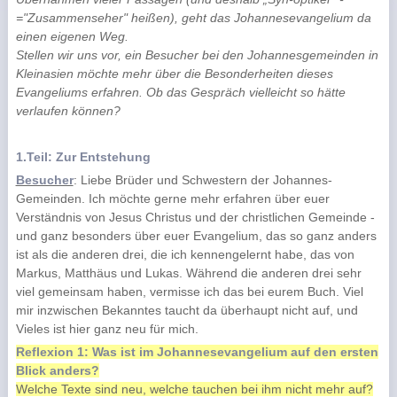
="Zusammenseher" heißen), geht das Johannesevangelium da
einen eigenen Weg.
Stellen wir uns vor, ein Besucher bei den Johannesgemeinden in
Kleinasien möchte mehr über die Besonderheiten dieses
Evangeliums erfahren. Ob das Gespräch vielleicht so hätte
verlaufen können?
1.Teil: Zur Entstehung
Besucher
: Liebe Brüder und Schwestern der Johannes-
Gemeinden. Ich möchte gerne mehr erfahren über euer
Verständnis von Jesus Christus und der christlichen Gemeinde -
und ganz besonders über euer Evangelium, das so ganz anders
ist als die anderen drei, die ich kennengelernt habe, das von
Markus, Matthäus und Lukas. Während die anderen drei sehr
viel gemeinsam haben, vermisse ich das bei eurem Buch. Viel
mir inzwischen Bekanntes taucht da überhaupt nicht auf, und
Vieles ist hier ganz neu für mich.
Reflexion 1: Was ist im Johannesevangelium auf den ersten
Blick anders?
Welche Texte sind neu, welche tauchen bei ihm nicht mehr auf?