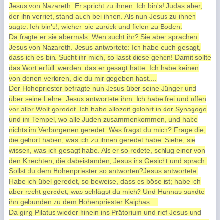
Jesus von Nazareth. Er spricht zu ihnen: Ich bin's! Judas aber,
der ihn verriet, stand auch bei ihnen. Als nun Jesus zu ihnen
sagte: Ich bin's!, wichen sie zurück und fielen zu Boden.
Da fragte er sie abermals: Wen sucht ihr? Sie aber sprachen:
Jesus von Nazareth. Jesus antwortete: Ich habe euch gesagt,
dass ich es bin. Sucht ihr mich, so lasst diese gehen! Damit sollte
das Wort erfüllt werden, das er gesagt hatte: Ich habe keinen
von denen verloren, die du mir gegeben hast....
Der Hohepriester befragte nun Jesus über seine Jünger und
über seine Lehre. Jesus antwortete ihm: Ich habe frei und offen
vor aller Welt geredet. Ich habe allezeit gelehrt in der Synagoge
und im Tempel, wo alle Juden zusammenkommen, und habe
nichts im Verborgenen geredet. Was fragst du mich? Frage die,
die gehört haben, was ich zu ihnen geredet habe. Siehe, sie
wissen, was ich gesagt habe. Als er so redete, schlug einer von
den Knechten, die dabeistanden, Jesus ins Gesicht und sprach:
Sollst du dem Hohenpriester so antworten?Jesus antwortete:
Habe ich übel geredet, so beweise, dass es böse ist; habe ich
aber recht geredet, was schlägst du mich? Und Hannas sandte
ihn gebunden zu dem Hohenpriester Kaiphas....
Da ging Pilatus wieder hinein ins Prätorium und rief Jesus und