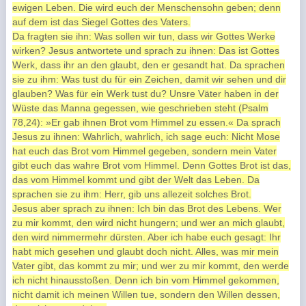
ewigen Leben. Die wird euch der Menschensohn geben; denn
auf dem ist das Siegel Gottes des Vaters.
Da fragten sie ihn: Was sollen wir tun, dass wir Gottes Werke
wirken? Jesus antwortete und sprach zu ihnen: Das ist Gottes
Werk, dass ihr an den glaubt, den er gesandt hat. Da sprachen
sie zu ihm: Was tust du für ein Zeichen, damit wir sehen und dir
glauben? Was für ein Werk tust du? Unsre Väter haben in der
Wüste das Manna gegessen, wie geschrieben steht (Psalm
78,24): »Er gab ihnen Brot vom Himmel zu essen.« Da sprach
Jesus zu ihnen: Wahrlich, wahrlich, ich sage euch: Nicht Mose
hat euch das Brot vom Himmel gegeben, sondern mein Vater
gibt euch das wahre Brot vom Himmel. Denn Gottes Brot ist das,
das vom Himmel kommt und gibt der Welt das Leben. Da
sprachen sie zu ihm: Herr, gib uns allezeit solches Brot.
Jesus aber sprach zu ihnen: Ich bin das Brot des Lebens. Wer
zu mir kommt, den wird nicht hungern; und wer an mich glaubt,
den wird nimmermehr dürsten. Aber ich habe euch gesagt: Ihr
habt mich gesehen und glaubt doch nicht. Alles, was mir mein
Vater gibt, das kommt zu mir; und wer zu mir kommt, den werde
ich nicht hinausstoßen. Denn ich bin vom Himmel gekommen,
nicht damit ich meinen Willen tue, sondern den Willen dessen,