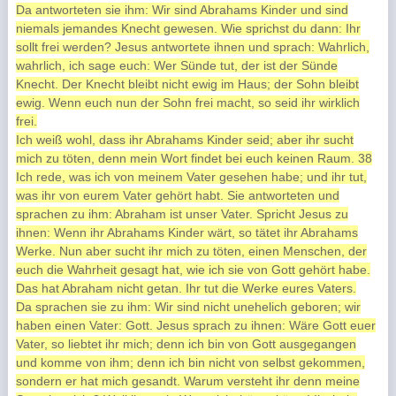
Da antworteten sie ihm: Wir sind Abrahams Kinder und sind
niemals jemandes Knecht gewesen. Wie sprichst du dann: Ihr
sollt frei werden? Jesus antwortete ihnen und sprach: Wahrlich,
wahrlich, ich sage euch: Wer Sünde tut, der ist der Sünde
Knecht. Der Knecht bleibt nicht ewig im Haus; der Sohn bleibt
ewig. Wenn euch nun der Sohn frei macht, so seid ihr wirklich
frei.
Ich weiß wohl, dass ihr Abrahams Kinder seid; aber ihr sucht
mich zu töten, denn mein Wort findet bei euch keinen Raum. 38
Ich rede, was ich von meinem Vater gesehen habe; und ihr tut,
was ihr von eurem Vater gehört habt. Sie antworteten und
sprachen zu ihm: Abraham ist unser Vater. Spricht Jesus zu
ihnen: Wenn ihr Abrahams Kinder wärt, so tätet ihr Abrahams
Werke. Nun aber sucht ihr mich zu töten, einen Menschen, der
euch die Wahrheit gesagt hat, wie ich sie von Gott gehört habe.
Das hat Abraham nicht getan. Ihr tut die Werke eures Vaters.
Da sprachen sie zu ihm: Wir sind nicht unehelich geboren; wir
haben einen Vater: Gott. Jesus sprach zu ihnen: Wäre Gott euer
Vater, so liebtet ihr mich; denn ich bin von Gott ausgegangen
und komme von ihm; denn ich bin nicht von selbst gekommen,
sondern er hat mich gesandt. Warum versteht ihr denn meine