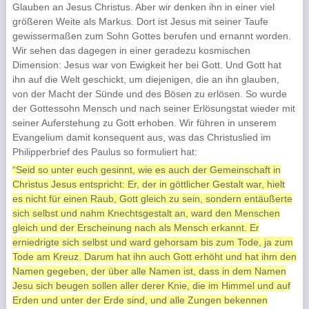
Glauben an Jesus Christus. Aber wir denken ihn in einer viel
größeren Weite als Markus. Dort ist Jesus mit seiner Taufe
gewissermaßen zum Sohn Gottes berufen und ernannt worden.
Wir sehen das dagegen in einer geradezu kosmischen
Dimension: Jesus war von Ewigkeit her bei Gott. Und Gott hat
ihn auf die Welt geschickt, um diejenigen, die an ihn glauben,
von der Macht der Sünde und des Bösen zu erlösen. So wurde
der Gottessohn Mensch und nach seiner Erlösungstat wieder mit
seiner Auferstehung zu Gott erhoben. Wir führen in unserem
Evangelium damit konsequent aus, was das Christuslied im
Philipperbrief des Paulus so formuliert hat:
“Seid so unter euch gesinnt, wie es auch der Gemeinschaft in
Christus Jesus entspricht: Er, der in göttlicher Gestalt war, hielt
es nicht für einen Raub, Gott gleich zu sein, sondern entäußerte
sich selbst und nahm Knechtsgestalt an, ward den Menschen
gleich und der Erscheinung nach als Mensch erkannt. Er
erniedrigte sich selbst und ward gehorsam bis zum Tode, ja zum
Tode am Kreuz. Darum hat ihn auch Gott erhöht und hat ihm den
Namen gegeben, der über alle Namen ist, dass in dem Namen
Jesu sich beugen sollen aller derer Knie, die im Himmel und auf
Erden und unter der Erde sind, und alle Zungen bekennen