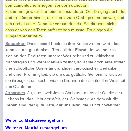
den Leinentüchern liegen, sondern daneben,
zusammengewickelt an einem besonderen Ort. Da ging auch der
andere Jünger hinein, der zuerst zum Grab gekommen war, und
sah und glaubte. Denn sie verstanden die Schrift noch nicht,
dass er von den Toten auferstehen müsste. Da gingen die
Jünger wieder heim.
Besucher:
Dass diese Theologie ihre Kreise ziehen wird, das
kann ich mir gut denken. Trotz all der Einwände, wie sehr sie
sich an den Realitäten unserer Welt reibt und zu kritischem
Nachfragen und Weiterdenken zwingt, so ist sie doch eine schier
unerschöpfliche Quelle tiefgründiger theologischer Gedanken
und einer Frömmigkeit, die um das göttliche Geheimnis kreisen,
die ihresgleichen sucht, wie ein Brunnen der spirituellen Weisheit
des Glaubens.
Johannes
: Ja, eben weil Jesus Christus für uns die Quelle des
Lebens ist, das Licht der Welt, der Weinstock, an dem wir die
Reben sind, der gute Hirte, der uns leitet, die Tür zur Wahrheit.
Weiter zu Markusevangelium
Weiter zu Matthäusevangelium