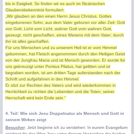
bis in Ewigkeit. So finden wir es auch im Nicänischen
Glaubensbekenntnis formuliert:
„Wir glauben an den einen Herrn Jesus Christus, Gottes
eingeborenen Sohn, aus dem Vater geboren vor aller Zeit: Gott
von Gott, Licht vom Licht, wahrer Gott vom wahren Gott,
gezeugt, nicht geschaffen, eines Wesens mit dem Vater; durch
ihn ist alles geschaffen.
Für uns Menschen und zu unserem Heil ist er vom Himmel
gekommen, hat Fleisch angenommen durch den Heiligen Geist
von der Jungfrau Maria und ist Mensch geworden. Er wurde für
uns gekreuzigt unter Pontius Pilatus, hat gelitten und ist
begraben worden, ist am dritten Tage auferstanden nach der
Schrift und aufgefahren in den Himmel.
Er sitzt zur Rechten des Vaters und wird wiederkommen in
Herrlichkeit zu richten die Lebenden und die Toten; seiner
Herrschaft wird kein Ende sein.“
4. Teil: Wie sich Jesu Doppelnatur als Mensch und Gott in
seinem Wirken zeigt
Besucher
: Jetzt beginne ich zu verstehen: In eurem Evangelium
zeichnet ihr den Weg Jesu unter diesem Vorzeichen der beiden