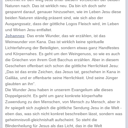
Naturen nach. Das ist wirklich neu. Da bin ich doch sehr
gespannt darauf, genauer hinzusehen, wie im Leben Jesu diese
beiden Naturen ständig präsent sind, wie sich also der
Ausgangssatz, dass der göttliche Logos Fleisch wird, im Leben
und Wirken Jesu entfaltet.
Johannes
: Das erste Wunder, das wir erzählen, ist das
Weinwunder von Kana. Das ist wirklich keine spirituelle
Lichterfahrung der Beteiligten, sondern etwas ganz Handfestes
und Körpernahes. Es geht um den Weingenuss, so wie es auch
die Griechen von ihrem Gott Bacchus erzählen. Aber in diesem
Geschehen offenbart sich schon die göttliche Herrlichkeit Jesu:
„Das ist das erste Zeichen, das Jesus tat, geschehen in Kana in
Galiläa, und er offenbarte seine Herrlichkeit. Und seine Jünger
glaubten an ihn“.
Die Wunder Jesu haben in unserem Evangelium alle dieses
Doppelgesicht. Es geht um ganz konkrete körperhafte
Zuwendung zu den Menschen, von Mensch zu Mensch, aber in
ihr spiegelt sich zugleich die göttliche Sendung Jesu in die Welt -
eben das, was sich nicht konkret beschreiben lässt, sondern was
geheimnisvoll-gleichnishaft aufscheint. So steht die
Blindenheilung für Jesus als das Licht, das in die Welt