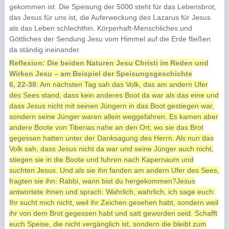
gekommen ist. Die Speisung der 5000 steht für das Lebensbrot,
das Jesus für uns ist, die Auferweckung des Lazarus für Jesus
als das Leben schlechthin. Körperhaft-Menschliches und
Göttliches der Sendung Jesu vom Himmel auf die Erde fließen
da ständig ineinander.
Reflexion: Die beiden Naturen Jesu Christi im Reden und
Wirken Jesu – am Beispiel der Speisungsgeschichte
6, 22-38
: Am nächsten Tag sah das Volk, das am andern Ufer
des Sees stand, dass kein anderes Boot da war als das eine und
dass Jesus nicht mit seinen Jüngern in das Boot gestiegen war,
sondern seine Jünger waren allein weggefahren. Es kamen aber
andere Boote von Tiberias nahe an den Ort, wo sie das Brot
gegessen hatten unter der Danksagung des Herrn. Als nun das
Volk sah, dass Jesus nicht da war und seine Jünger auch nicht,
stiegen sie in die Boote und fuhren nach Kapernaum und
suchten Jesus. Und als sie ihn fanden am andern Ufer des Sees,
fragten sie ihn: Rabbi, wann bist du hergekommen?Jesus
antwortete ihnen und sprach: Wahrlich, wahrlich, ich sage euch:
Ihr sucht mich nicht, weil ihr Zeichen gesehen habt, sondern weil
ihr von dem Brot gegessen habt und satt geworden seid. Schafft
euch Speise, die nicht vergänglich ist, sondern die bleibt zum