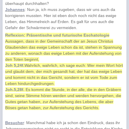
überhaupt durchhalten?
Johannes
: Nun ja, ich muss zugeben, dass wir uns auch da
korrigieren mussten. Hier ist eben doch noch nicht das ewige
Leben, das Himmelreich auf Erden. Es galt für uns auch die
Gefahr der Schwärmerei zu vermeiden.
Reflexion: Präsentische und futurische Eschatologie
Aussagen, dass in der Gemeinschaft der an Jesus Christus
Glaubenden das ewige Leben schon da ist, stehen in Spannung
zu anderen, wonach das ewige Leben mit der Auferstehung von
den Toten beginnt,
Joh 5,24f.
Wahrlich, wahrlich, ich sage euch: Wer mein Wort hört
und glaubt dem, der mich gesandt hat, der hat das ewige Leben
und kommt nicht in das Gericht, sondern er ist vom Tode zum
Leben hindurchgedrungen.
Joh.5,28f.
Es kommt die Stunde, in der alle, die in den Gräbern
sind, seine Stimme hören werden und werden hervorgehen, die
Gutes getan haben, zur Auferstehung des Lebens, die aber
Böses getan haben, zur Auferstehung des Gerichts.
Besucher
: Manchmal habe ich ja schon den Eindruck, dass ihr
Johannesgemeinden nicht so recht in die Entwicklung der Kirche