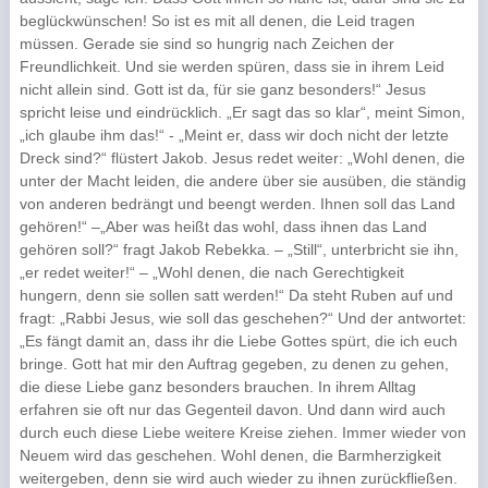
beglückwünschen! So ist es mit all denen, die Leid tragen
müssen. Gerade sie sind so hungrig nach Zeichen der
Freundlichkeit. Und sie werden spüren, dass sie in ihrem Leid
nicht allein sind. Gott ist da, für sie ganz besonders!“ Jesus
spricht leise und eindrücklich. „Er sagt das so klar“, meint Simon,
„ich glaube ihm das!“ - „Meint er, dass wir doch nicht der letzte
Dreck sind?“ flüstert Jakob. Jesus redet weiter: „Wohl denen, die
unter der Macht leiden, die andere über sie ausüben, die ständig
von anderen bedrängt und beengt werden. Ihnen soll das Land
gehören!“ –„Aber was heißt das wohl, dass ihnen das Land
gehören soll?“ fragt Jakob Rebekka. – „Still“, unterbricht sie ihn,
„er redet weiter!“ – „Wohl denen, die nach Gerechtigkeit
hungern, denn sie sollen satt werden!“ Da steht Ruben auf und
fragt: „Rabbi Jesus, wie soll das geschehen?“ Und der antwortet:
„Es fängt damit an, dass ihr die Liebe Gottes spürt, die ich euch
bringe. Gott hat mir den Auftrag gegeben, zu denen zu gehen,
die diese Liebe ganz besonders brauchen. In ihrem Alltag
erfahren sie oft nur das Gegenteil davon. Und dann wird auch
durch euch diese Liebe weitere Kreise ziehen. Immer wieder von
Neuem wird das geschehen. Wohl denen, die Barmherzigkeit
weitergeben, denn sie wird auch wieder zu ihnen zurückfließen.