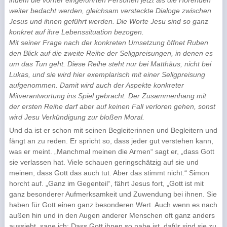
indem die vorher eingeführten Personen jetzt als die Hörenden
weiter bedacht werden, gleichsam versteckte Dialoge zwischen
Jesus und ihnen geführt werden. Die Worte Jesu sind so ganz
konkret auf ihre Lebenssituation bezogen.
Mit seiner Frage nach der konkreten Umsetzung öffnet Ruben
den Blick auf die zweite Reihe der Seligpreisungen, in denen es
um das Tun geht. Diese Reihe steht nur bei Matthäus, nicht bei
Lukas, und sie wird hier exemplarisch mit einer Seligpreisung
aufgenommen. Damit wird auch der Aspekte konkreter
Mitverantwortung ins Spiel gebracht. Der Zusammenhang mit
der ersten Reihe darf aber auf keinen Fall verloren gehen, sonst
wird Jesu Verkündigung zur bloßen Moral.
Und da ist er schon mit seinen Begleiterinnen und Begleitern und
fängt an zu reden. Er spricht so, dass jeder gut verstehen kann,
was er meint. „Manchmal meinen die Armen“ sagt er, „dass Gott
sie verlassen hat. Viele schauen geringschätzig auf sie und
meinen, dass Gott das auch tut. Aber das stimmt nicht.“ Simon
horcht auf. „Ganz im Gegenteil“, fährt Jesus fort, „Gott ist mit
ganz besonderer Aufmerksamkeit und Zuwendung bei ihnen. Sie
haben für Gott einen ganz besonderen Wert. Auch wenn es nach
außen hin und in den Augen anderer Menschen oft ganz anders
aussieht, sage ich: Dass Gott ihnen so nahe ist, dafür sind sie zu