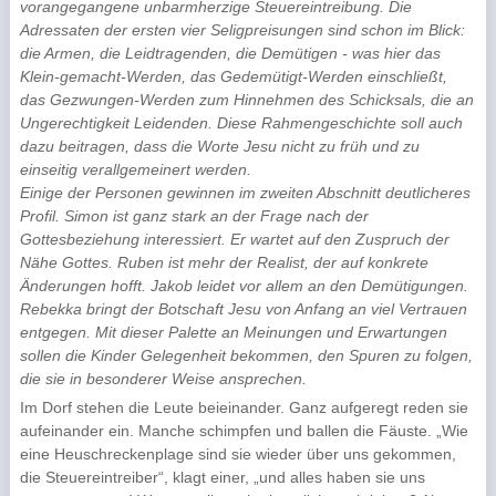
vorangegangene unbarmherzige Steuereintreibung. Die
Adressaten der ersten vier Seligpreisungen sind schon im Blick:
die Armen, die Leidtragenden, die Demütigen - was hier das
Klein-gemacht-Werden, das Gedemütigt-Werden einschließt,
das Gezwungen-Werden zum Hinnehmen des Schicksals, die an
Ungerechtigkeit Leidenden. Diese Rahmengeschichte soll auch
dazu beitragen, dass die Worte Jesu nicht zu früh und zu
einseitig verallgemeinert werden.
Einige der Personen gewinnen im zweiten Abschnitt deutlicheres
Profil. Simon ist ganz stark an der Frage nach der
Gottesbeziehung interessiert. Er wartet auf den Zuspruch der
Nähe Gottes. Ruben ist mehr der Realist, der auf konkrete
Änderungen hofft. Jakob leidet vor allem an den Demütigungen.
Rebekka bringt der Botschaft Jesu von Anfang an viel Vertrauen
entgegen. Mit dieser Palette an Meinungen und Erwartungen
sollen die Kinder Gelegenheit bekommen, den Spuren zu folgen,
die sie in besonderer Weise ansprechen.
Im Dorf stehen die Leute beieinander. Ganz aufgeregt reden sie
aufeinander ein. Manche schimpfen und ballen die Fäuste. „Wie
eine Heuschreckenplage sind sie wieder über uns gekommen,
die Steuereintreiber“, klagt einer, „und alles haben sie uns