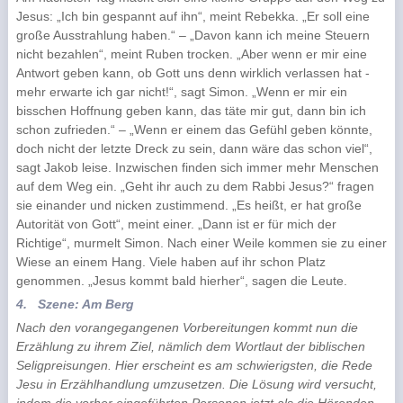
Jesus: „Ich bin gespannt auf ihn“, meint Rebekka. „Er soll eine
große Ausstrahlung haben.“ – „Davon kann ich meine Steuern
nicht bezahlen“, meint Ruben trocken. „Aber wenn er mir eine
Antwort geben kann, ob Gott uns denn wirklich verlassen hat -
mehr erwarte ich gar nicht!“, sagt Simon. „Wenn er mir ein
bisschen Hoffnung geben kann, das täte mir gut, dann bin ich
schon zufrieden.“ – „Wenn er einem das Gefühl geben könnte,
doch nicht der letzte Dreck zu sein, dann wäre das schon viel“,
sagt Jakob leise. Inzwischen finden sich immer mehr Menschen
auf dem Weg ein. „Geht ihr auch zu dem Rabbi Jesus?“ fragen
sie einander und nicken zustimmend. „Es heißt, er hat große
Autorität von Gott“, meint einer. „Dann ist er für mich der
Richtige“, murmelt Simon. Nach einer Weile kommen sie zu einer
Wiese an einem Hang. Viele haben auf ihr schon Platz
genommen. „Jesus kommt bald hierher“, sagen die Leute.
4.
Szene: Am Berg
Nach den vorangegangenen Vorbereitungen kommt nun die
Erzählung zu ihrem Ziel, nämlich dem Wortlaut der biblischen
Seligpreisungen. Hier erscheint es am schwierigsten, die Rede
Jesu in Erzählhandlung umzusetzen. Die Lösung wird versucht,