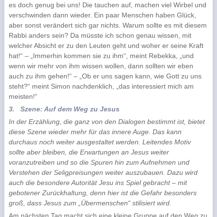
es doch genug bei uns! Die tauchen auf, machen viel Wirbel und
verschwinden dann wieder. Ein paar Menschen haben Glück,
aber sonst verändert sich gar nichts. Warum sollte es mit diesem
Rabbi anders sein? Da müsste ich schon genau wissen, mit
welcher Absicht er zu den Leuten geht und woher er seine Kraft
hat!“ – „Immerhin kommen sie zu ihm“, meint Rebekka, „und
wenn wir mehr von ihm wissen wollen, dann sollten wir eben
auch zu ihm gehen!“ – „Ob er uns sagen kann, wie Gott zu uns
steht?“ meint Simon nachdenklich, „das interessiert mich am
meisten!“
3.
Szene: Auf dem Weg zu Jesus
In der Erzählung, die ganz von den Dialogen bestimmt ist, bietet
diese Szene wieder mehr für das innere Auge. Das kann
durchaus noch weiter ausgestaltet werden. Leitendes Motiv
sollte aber bleiben, die Erwartungen an Jesus weiter
voranzutreiben und so die Spuren hin zum Aufnehmen und
Verstehen der Seligpreisungen weiter auszubauen. Dazu wird
auch die besondere Autorität Jesu ins Spiel gebracht – mit
gebotener Zurückhaltung, denn hier ist die Gefahr besonders
groß, dass Jesus zum „Übermenschen“ stilisiert wird.
Am nächsten Tag macht sich eine kleine Gruppe auf den Weg zu