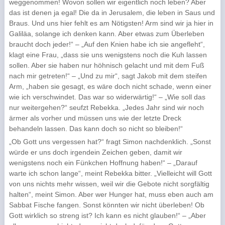
weggenommen! Wovon sollen wir eigentlich noch leben? Aber
das ist denen ja egal! Die da in Jerusalem, die leben in Saus und
Braus. Und uns hier fehlt es am Nötigsten! Arm sind wir ja hier in
Galiläa, solange ich denken kann. Aber etwas zum Überleben
braucht doch jeder!“ – „Auf den Knien habe ich sie angefleht“,
klagt eine Frau, „dass sie uns wenigstens noch die Kuh lassen
sollen. Aber sie haben nur höhnisch gelacht und mit dem Fuß
nach mir getreten!“ – „Und zu mir“, sagt Jakob mit dem steifen
Arm, „haben sie gesagt, es wäre doch nicht schade, wenn einer
wie ich verschwindet. Das war so widerwärtig!“ – „Wie soll das
nur weitergehen?“ seufzt Rebekka. „Jedes Jahr sind wir noch
ärmer als vorher und müssen uns wie der letzte Dreck
behandeln lassen. Das kann doch so nicht so bleiben!“
„Ob Gott uns vergessen hat?“ fragt Simon nachdenklich. „Sonst
würde er uns doch irgendein Zeichen geben, damit wir
wenigstens noch ein Fünkchen Hoffnung haben!“ – „Darauf
warte ich schon lange“, meint Rebekka bitter. „Vielleicht will Gott
von uns nichts mehr wissen, weil wir die Gebote nicht sorgfältig
halten“, meint Simon. Aber wer Hunger hat, muss eben auch am
Sabbat Fische fangen. Sonst könnten wir nicht überleben! Ob
Gott wirklich so streng ist? Ich kann es nicht glauben!“ – „Aber