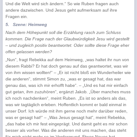
Und die Welt wird sich ändern.“ So wie Ruben fragen auch
andere dazwischen. Und Jesus geht aufmerksam auf ihre
Fragen ein.
5.
Szene: Heimweg
Nach dem Höhepunkt soll die Erzählung rasch zum Schluss
kommen. Die Frage nach der Glaubwürdigkeit Jesu wird gestellt
– und zugleich positiv beantwortet. Oder sollte diese Frage eher
offen gelassen werden?
„Nun“, fragt Rebekka auf dem Heimweg, „was haltet ihr nun von
diesem Rabbi? Er hat doch genau auf das geantwortet, was wir
von ihm wissen wollten!“ – „Er ist nicht bloß ein Wunderheiler wie
die anderen“, stimmt Simon zu, „was er gesagt hat, das war
genau das, was ich mir erhofft habe“. – „Und es hat mir einfach
gut getan, ihm zuzuhören“, ergänzt Jakob. „Über manches muss
ich noch nachdenken“, meint Ruben. „Es ist so anders als das,
was wir tagtäglich erleben. Hoffentlich kommt er bald einmal in
unser Dorf. Ich würde mit ihm gerne noch mehr darüber reden,
was er gesagt hat!“ – „Was Jesus gesagt hat“, meint Rebekka,
„das habe ich mir fest eingeprägt. Und damit geht es mir schon
besser als vorher. Was die anderen mit uns machen, das steht
für mich nicht mehr so im Vordergrund. Etwas Neues hat