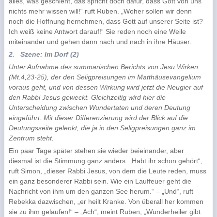
alles, was geschieht, das spricht doch dafür, dass Gott von uns
nichts mehr wissen will!“ ruft Ruben. „Woher sollen wir denn
noch die Hoffnung hernehmen, dass Gott auf unserer Seite ist?
Ich weiß keine Antwort darauf!“ Sie reden noch eine Weile
miteinander und gehen dann nach und nach in ihre Häuser.
2.
Szene: Im Dorf (2)
Unter Aufnahme des summarischen Berichts von Jesu Wirken
(Mt.4,23-25), der den Seligpreisungen im Matthäusevangelium
voraus geht, und von dessen Wirkung wird jetzt die Neugier auf
den Rabbi Jesus geweckt. Gleichzeitig wird hier die
Unterscheidung zwischen Wundertaten und deren Deutung
eingeführt. Mit dieser Differenzierung wird der Blick auf die
Deutungsseite gelenkt, die ja in den Seligpreisungen ganz im
Zentrum steht.
Ein paar Tage später stehen sie wieder beieinander, aber
diesmal ist die Stimmung ganz anders. „Habt ihr schon gehört“,
ruft Simon, „dieser Rabbi Jesus, von dem die Leute reden, muss
ein ganz besonderer Rabbi sein. Wie ein Lauffeuer geht die
Nachricht von ihm um den ganzen See herum.“ – „Und“, ruft
Rebekka dazwischen, „er heilt Kranke. Von überall her kommen
sie zu ihm gelaufen!“ – „Ach“, meint Ruben, „Wunderheiler gibt