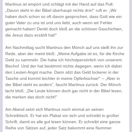
Martinus ist empört und schlägt mit der Hand auf das Pult:
„Davon steht in der Bibel überhaupt nichts drin!“ ruft er. „Wir
haben doch schon so oft davon gesprochen, dass Gott wie ein
guter Vater zu uns ist und uns liebt, auch wenn wir Fehler
gemacht haben! Denkt doch bloß an die schönen Geschichten,
die Jesus dazu erzählt hat!“
Am Nachmittag sucht Martinus den Mönch auf uns stellt ihn zur
Rede, aber der meint bloß: „Meine Aufgabe ist es, für die Kirche
Geld zu sammeln. Die habe ich höchstpersönlich von unserem
Bischof. Und der hat bestimmt nichts dagegen, wenn ich dabei
den Leuten Angst mache. Dann sitzt das Geld lockerer in der
Tasche und kommt leichter in meine Opferbüchse!“ – „Aber in
der Bibel steht es anders“, faucht Martinus zurück. Der Mönch
lacht bloß: „Die Leute können doch gar nicht in der Bibel lesen,
die merken das doch nicht!“
Am Abend setzt sich Martinus noch einmal an seinen
Schreibtisch. Er hat ein Plakat vor sich und schreibt in großer
Schrift, damit es alle gut lesen können. Er schreibt eine ganze
Reihe von Sätzen auf, jeder Satz bekommt eine Nummer.