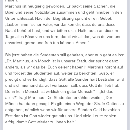
haben.
Martinus ist neugierig geworden. Er packt seine Sachen, die
Bibel und seine Notizblätter zusammen und geht hinüber in den
Unterrichtssaal. Nach der Begrüßung spricht er ein Gebet:
„Lieber himmlischer Vater, wir danken dir, dass du uns diese
Nacht behütet hast, und wir bitten dich: Halte auch an diesem
Tage alles Böse von uns fern, damit wir all das, was du von uns
erwartest, gerne und froh tun können. Amen.“
Bis jetzt haben die Studenten still gehalten, aber nun geht es los:
„Dr. Martinus, ein Mönch ist in unserer Stadt, der spricht ganz
anders, als wir das bei Euch gelernt haben!“ Martinus horcht auf
und fordert die Studenten auf, weiter zu berichten. „Also, er
predigt und verkündigt, dass Gott alle Sünder hart bestrafen wird
und sich niemand darauf verlassen soll, dass Gott ihn lieb hat.
Denn kein Mensch ist wirklich ein guter Mensch.“ – „Ist das
alles?“ fragt Martinus. Die Studenten erzählen weiter: „Der
Mönch hat dann gesagt: Es gibt einen Weg, der Strafe Gottes zu
entgehen, nämlich wenn wir für unsere Sünden Geld bezahlen.
Erst dann ist Gott wieder gut mit uns. Und viele Leute zahlen
eifrig, damit Gott wieder zu ihnen hält.“