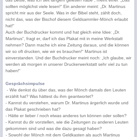
das Beste, was ich seit langem gelesen habe“, meint einer. „Das
sollten möglichst viele lesen!“ Ein anderer meint: „Dr. Martinus
spricht mir aus der Seele. Was in der Bibel steht, zählt doch,
nicht das, was der Bischof diesem Geldsammler-Mönch erlaubt
hat!“
Auch der Buchdrucker kommt und hat gleich eine Idee: „Dr.
Martinus“, fragt er, darf ich das Plakat mit in meine Werkstatt
nehmen? Dann mache ich eine Zeitung daraus, und die können
wir so oft drucken, wie wir es brauchen!“ Martinus ist
einverstanden. Und der Buchdrucker meint noch: „Ich glaube, wir
werden ab morgen in unserer Druckerwerkstatt sehr viel zu tun
haben!“
Gesprächsimpulse
- Wie denkst du über das, was der Mönch damals den Leuten
erzählt hat? Was hättest du ihm geantwortet?
- Kannst du verstehen, warum Dr. Martinus ärgerlich wurde und
das Plakat geschrieben hat?
- Hätte er lieber / noch etwas anderes tun können oder sollen?
- Kannst du dir vorstellen, wie die Zeitungen zu anderen Leuten
gekommen sind und was die dazu gesagt haben?
- Sowohl der Mönch mit dem Geldkasten als auch Martinus