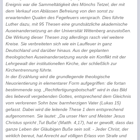
Ereignis war die Sammeltätigkeit des Mönchs Tetzel, der mit
dem Verkauf von Ablässen Befreiung von den sonst zu
erwartenden Qualen des Fegefeuers versprach. Dies führte
Luther dazu, mit 95 Thesen eine grundsätzliche akademische
Auseinandersetzung an der Universität Wittenberg anzustoßen.
Die Wirkung dieser Thesen zog allerdings rasch viel weitere
Kreise. Sie verbreiteten sich wie ein Lauffeuer in ganz
Deutschland und darüber hinaus. Aus der geplanten
theologischen Auseinandersetzung wurde ein Konflikt mit der
Lehrgewalt der institutionellen Kirche, der schließlich zur
Kirchentrennung führte.
In der Erzählung wird die grundlegende theologische
Neuorientierung in elementarer Form aufgegriffen: die fortan
bestimmende sog. „Rechtfertigungsbotschaft“ wird in das Bild
des liebevoll vergebenden Gottes, entsprechend dem Gleichnis
vom verlorenen Sohn bzw. barmherzigen Vater (Lukas 15)
gefasst. Dabei wird die leitende These 1 dem entsprechend
aufgenommen. Sie lautet: „Da unser Herr und Meister Jesus
Christus spricht ‚Tut Buße’ (Matth. 4,17), hat er gewollt, dass das
ganze Leben der Gläubigen Buße sein soll. - Jeder Christ, der
wirklich bereut, hat Anrecht auf völligen Erlass von Strafe und