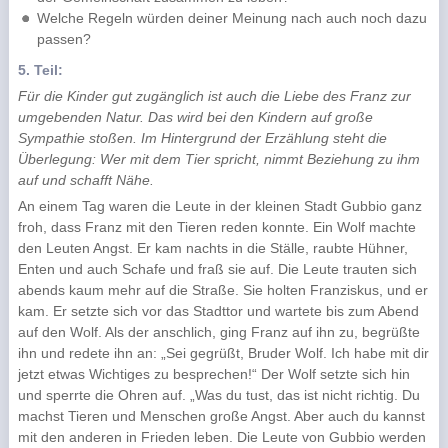
Welche Regeln würden deiner Meinung nach auch noch dazu
passen?
5. Teil:
Für die Kinder gut zugänglich ist auch die Liebe des Franz zur
umgebenden Natur. Das wird bei den Kindern auf große
Sympathie stoßen. Im Hintergrund der Erzählung steht die
Überlegung: Wer mit dem Tier spricht, nimmt Beziehung zu ihm
auf und schafft Nähe.
An einem Tag waren die Leute in der kleinen Stadt Gubbio ganz
froh, dass Franz mit den Tieren reden konnte. Ein Wolf machte
den Leuten Angst. Er kam nachts in die Ställe, raubte Hühner,
Enten und auch Schafe und fraß sie auf. Die Leute trauten sich
abends kaum mehr auf die Straße. Sie holten Franziskus, und er
kam. Er setzte sich vor das Stadttor und wartete bis zum Abend
auf den Wolf. Als der anschlich, ging Franz auf ihn zu, begrüßte
ihn und redete ihn an: „Sei gegrüßt, Bruder Wolf. Ich habe mit dir
jetzt etwas Wichtiges zu besprechen!“ Der Wolf setzte sich hin
und sperrte die Ohren auf. „Was du tust, das ist nicht richtig. Du
machst Tieren und Menschen große Angst. Aber auch du kannst
mit den anderen in Frieden leben. Die Leute von Gubbio werden