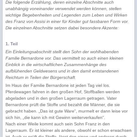
Die folgende Erzählung, deren einzelne Abschnitte auch
unabhängig voneinander verwendet werden können, stellen
wichtige Begebenheiten und Legenden zum Leben und Wirken
des Franz von Assisi in einer für Kinder gut fassbaren Form vor.
Die einzelnen Abschnitte setzen dabei besondere Akzente:
1. Teil
Ein Einleitungsabschnitt stellt den Sohn der wohlhabenden
Familie Bernardone vor. Das vermittelt so auch einen kleinen
Einblick in die wirtschaftlichen Zusammenhänge des
aufblühenden Geldwesens und in den damit entstandenen
Reichtum in Teilen der Bürgerschaft.
Im Haus der Familie Bernardone ist jeden Tag viel los.
Pferdewagen fahren in den großen Hof, Stoffballen werden
abgeladen und in den großen Lagerraum getragen. Vater
Bernardone prüft die Stoffe und bezahlt die Männer, die sie
gebracht haben. „Das ist gute Ware“, murmelt er dann leise vor
sich hin, „die kann ich mit Gewinn weiterverkaufen“.
Nach einer Weile kommt auch sein Sohn Franz in den
Lagerraum. Er ist kleiner als andere, obwohl er schon erwachsen
ist. Auch er prüft die Stoffe, lässt den einen und anderen durch