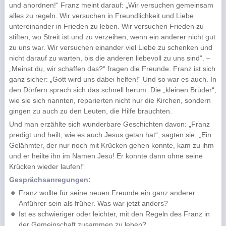
und anordnen!“ Franz meint darauf: „Wir versuchen gemeinsam
alles zu regeln. Wir versuchen in Freundlichkeit und Liebe
untereinander in Frieden zu leben. Wir versuchen Frieden zu
stiften, wo Streit ist und zu verzeihen, wenn ein anderer nicht gut
zu uns war. Wir versuchen einander viel Liebe zu schenken und
nicht darauf zu warten, bis die anderen liebevoll zu uns sind“. –
„Meinst du, wir schaffen das?“ fragen die Freunde. Franz ist sich
ganz sicher: „Gott wird uns dabei helfen!“ Und so war es auch. In
den Dörfern sprach sich das schnell herum. Die „kleinen Brüder“,
wie sie sich nannten, reparierten nicht nur die Kirchen, sondern
gingen zu auch zu den Leuten, die Hilfe brauchten.
Und man erzählte sich wunderbare Geschichten davon: „Franz
predigt und heilt, wie es auch Jesus getan hat“, sagten sie. „Ein
Gelähmter, der nur noch mit Krücken gehen konnte, kam zu ihm
und er heilte ihn im Namen Jesu! Er konnte dann ohne seine
Krücken wieder laufen!“
Gesprächsanregungen:
Franz wollte für seine neuen Freunde ein ganz anderer
Anführer sein als früher. Was war jetzt anders?
Ist es schwieriger oder leichter, mit den Regeln des Franz in
der Gemeinschaft zusammen zu leben?