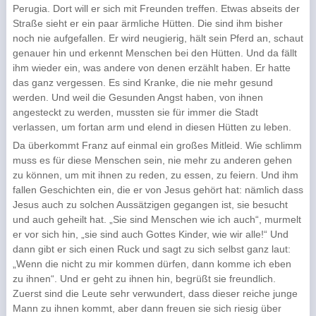
Perugia. Dort will er sich mit Freunden treffen. Etwas abseits der
Straße sieht er ein paar ärmliche Hütten. Die sind ihm bisher
noch nie aufgefallen. Er wird neugierig, hält sein Pferd an, schaut
genauer hin und erkennt Menschen bei den Hütten. Und da fällt
ihm wieder ein, was andere von denen erzählt haben. Er hatte
das ganz vergessen. Es sind Kranke, die nie mehr gesund
werden. Und weil die Gesunden Angst haben, von ihnen
angesteckt zu werden, mussten sie für immer die Stadt
verlassen, um fortan arm und elend in diesen Hütten zu leben.
Da überkommt Franz auf einmal ein großes Mitleid. Wie schlimm
muss es für diese Menschen sein, nie mehr zu anderen gehen
zu können, um mit ihnen zu reden, zu essen, zu feiern. Und ihm
fallen Geschichten ein, die er von Jesus gehört hat: nämlich dass
Jesus auch zu solchen Aussätzigen gegangen ist, sie besucht
und auch geheilt hat. „Sie sind Menschen wie ich auch“, murmelt
er vor sich hin, „sie sind auch Gottes Kinder, wie wir alle!“ Und
dann gibt er sich einen Ruck und sagt zu sich selbst ganz laut:
„Wenn die nicht zu mir kommen dürfen, dann komme ich eben
zu ihnen“. Und er geht zu ihnen hin, begrüßt sie freundlich.
Zuerst sind die Leute sehr verwundert, dass dieser reiche junge
Mann zu ihnen kommt, aber dann freuen sie sich riesig über