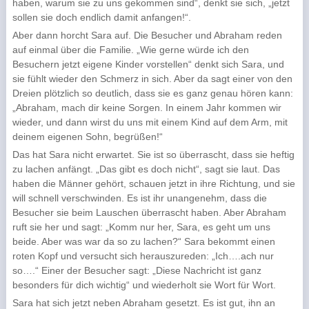
haben, warum sie zu uns gekommen sind“, denkt sie sich, „jetzt
sollen sie doch endlich damit anfangen!“.
Aber dann horcht Sara auf. Die Besucher und Abraham reden
auf einmal über die Familie. „Wie gerne würde ich den
Besuchern jetzt eigene Kinder vorstellen“ denkt sich Sara, und
sie fühlt wieder den Schmerz in sich. Aber da sagt einer von den
Dreien plötzlich so deutlich, dass sie es ganz genau hören kann:
„Abraham, mach dir keine Sorgen. In einem Jahr kommen wir
wieder, und dann wirst du uns mit einem Kind auf dem Arm, mit
deinem eigenen Sohn, begrüßen!“
Das hat Sara nicht erwartet. Sie ist so überrascht, dass sie heftig
zu lachen anfängt. „Das gibt es doch nicht“, sagt sie laut. Das
haben die Männer gehört, schauen jetzt in ihre Richtung, und sie
will schnell verschwinden. Es ist ihr unangenehm, dass die
Besucher sie beim Lauschen überrascht haben. Aber Abraham
ruft sie her und sagt: „Komm nur her, Sara, es geht um uns
beide. Aber was war da so zu lachen?“ Sara bekommt einen
roten Kopf und versucht sich herauszureden: „Ich….ach nur
so….“ Einer der Besucher sagt: „Diese Nachricht ist ganz
besonders für dich wichtig“ und wiederholt sie Wort für Wort.
Sara hat sich jetzt neben Abraham gesetzt. Es ist gut, ihn an