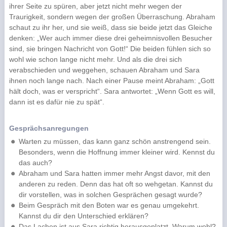
ihrer Seite zu spüren, aber jetzt nicht mehr wegen der
Traurigkeit, sondern wegen der großen Überraschung. Abraham
schaut zu ihr her, und sie weiß, dass sie beide jetzt das Gleiche
denken: „Wer auch immer diese drei geheimnisvollen Besucher
sind, sie bringen Nachricht von Gott!“ Die beiden fühlen sich so
wohl wie schon lange nicht mehr. Und als die drei sich
verabschieden und weggehen, schauen Abraham und Sara
ihnen noch lange nach. Nach einer Pause meint Abraham: „Gott
hält doch, was er verspricht“. Sara antwortet: „Wenn Gott es will,
dann ist es dafür nie zu spät“.
Gesprächsanregungen
Warten zu müssen, das kann ganz schön anstrengend sein.
Besonders, wenn die Hoffnung immer kleiner wird. Kennst du
das auch?
Abraham und Sara hatten immer mehr Angst davor, mit den
anderen zu reden. Denn das hat oft so wehgetan. Kannst du
dir vorstellen, was in solchen Gesprächen gesagt wurde?
Beim Gespräch mit den Boten war es genau umgekehrt.
Kannst du dir den Unterschied erklären?
Das Lachen ist aus Sara richtig herausgeplatzt. Warum wohl?