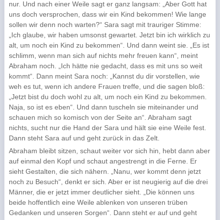
nur. Und nach einer Weile sagt er ganz langsam: „Aber Gott hat
uns doch versprochen, dass wir ein Kind bekommen! Wie lange
sollen wir denn noch warten?“ Sara sagt mit trauriger Stimme:
„Ich glaube, wir haben umsonst gewartet. Jetzt bin ich wirklich zu
alt, um noch ein Kind zu bekommen“. Und dann weint sie. „Es ist
schlimm, wenn man sich auf nichts mehr freuen kann“, meint
Abraham noch. „Ich hätte nie gedacht, dass es mit uns so weit
kommt“. Dann meint Sara noch: „Kannst du dir vorstellen, wie
weh es tut, wenn ich andere Frauen treffe, und die sagen bloß:
„Jetzt bist du doch wohl zu alt, um noch ein Kind zu bekommen.
Naja, so ist es eben“. Und dann tuscheln sie miteinander und
schauen mich so komisch von der Seite an“. Abraham sagt
nichts, sucht nur die Hand der Sara und hält sie eine Weile fest.
Dann steht Sara auf und geht zurück in das Zelt.
Abraham bleibt sitzen, schaut weiter vor sich hin, hebt dann aber
auf einmal den Kopf und schaut angestrengt in die Ferne. Er
sieht Gestalten, die sich nähern. „Nanu, wer kommt denn jetzt
noch zu Besuch“, denkt er sich. Aber er ist neugierig auf die drei
Männer, die er jetzt immer deutlicher sieht. „Die können uns
beide hoffentlich eine Weile ablenken von unseren trüben
Gedanken und unseren Sorgen“. Dann steht er auf und geht