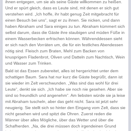
ihnen entgegen, um sie als seine Gäste willkommen zu heißen.
Und er spürt gleich, dass es Leute sind, mit denen er sich gut
verstehen wird. „Ich hoffe, ihr habt genug Zeit mitgebracht für
einen Besuch bei uns“, sagt er zu ihnen. Sie nicken, und dann
haben Abraham und Sara einiges zu tun. Abraham kümmert sich
selbst darum, dass die Gäste ihre staubigen und müden Füße in
einem Wasserbecken erfrischen können. Währenddessen sieht
er sich nach den Vorräten um, die für ein festliches Abendessen
nötig sind. Fleisch zum Braten, Mehl zum Backen von
knusprigem Fladenbrot, Oliven und Datteln zum Nachtisch, Wein
und Wasser zum Trinken.
Bald ist das Essen zubereitet, alles ist hergerichtet unter dem
schattigen Baum. Sara hat nur kurz die Gäste begrüßt, dann ist
sie wieder im Zelt verschwunden. „Was sind das wohl für drei
Leute“, denkt sie sich. „Ich habe sie noch nie gesehen. Aber sie
sind so freundlich und angenehm“. Am liebsten würde sie ja leise
mit Abraham tuscheln, aber das geht nicht. Sara ist jetzt sehr
neugierig. Sie stellt sich so hinter den Eingang vom Zelt, dass sie
nicht gesehen wird und spitzt die Ohren. Zuerst reden die
Männer über alles Mögliche, über das Wetter und über die
Schafherden. „Na, die drei müssen doch irgendeinen Grund